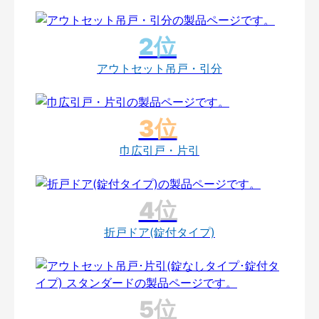
アウトセット吊戸・引分
巾広引戸・片引
折戸ドア(錠付タイプ)