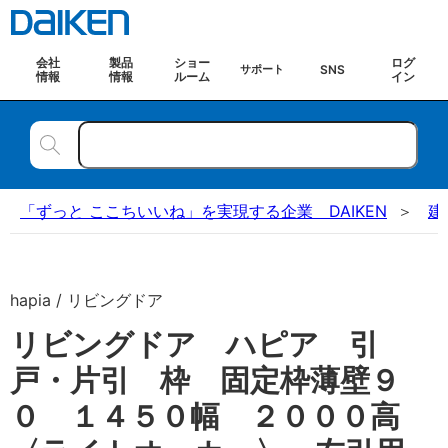
会社
製品
ショー
ログ
SNS
サポート
情報
情報
ルーム
イン
「ずっと ここちいいね」を実現する企業 DAIKEN
建
hapia / リビングドア
リビングドア ハピア 引
戸・片引 枠 固定枠薄壁９
０ １４５０幅 ２０００高