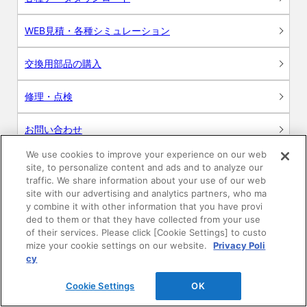
WEB見積・各種シミュレーション
交換用部品の購入
修理・点検
お問い合わせ
We use cookies to improve your experience on our web
ログイン
site, to personalize content and ads and to analyze our
traffic. We share information about your use of our web
建築・設計関係者様向けサイト
site with our advertising and analytics partners, who ma
y combine it with other information that you have provi
ded to them or that they have collected from your use
ユーザー登録サービス
of their services. Please click [Cookie Settings] to custo
mize your cookie settings on our website.
Privacy Poli
WEB見積システム
cy
Cookie Settings
OK
収納プランニングソフト