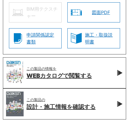
BIM用テクスチ
図面PDF
ャー
申請関係認定
施工・取扱説
書類
明書
この製品の情報を
WEBカタログで
閲覧する
この製品の
設計・施工情報を
確認する