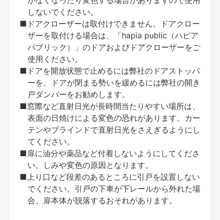
がなくなったり変色する場合がありますので使用
しないでください。
■ドアクローザーは取付けできません。ドアクロー
ザーを取付ける場合は、「hapia public（ハピア
パブリック）」のドアおよびドアクローザーをご
使用ください。
■ドアを開放状態で止めるには弊社のドアストッパ
ーを、ドアが閉まる勢いを緩めるには弊社の開き
戸ダンパーをお勧めします。
■窓際など直射日光が長時間当たりやすい場所は、
表面の日焼けによる変色の恐れがあります。カー
テンやブラインドで直射日光をさえぎるようにし
てください。
■扉に油分や薬品など付着しないようにしてくださ
い。しみや変色の原因となります。
■上り口など段差のあるところに引戸を設置しない
でください。引戸の下車が下レールから外れた場
合、扉本体が脱落するおそれがあります。