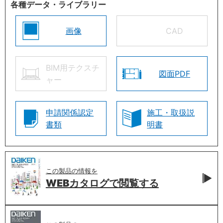
各種データ・ライブラリー
画像
CAD
BIM用テクスチ
図面PDF
ャー
申請関係認定
施工・取扱説
書類
明書
この製品の情報を
WEBカタログで
閲覧する