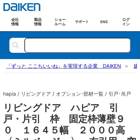
会社
製品
ショー
ログ
SNS
サポート
情報
情報
ルーム
イン
「ずっと ここちいいね」を実現する企業 DAIKEN
建
hapia / リビングドア / オプション･部材一覧 / 引戸･吊戸
リビングドア ハピア 引
戸・片引 枠 固定枠薄壁９
０ １６４５幅 ２０００高