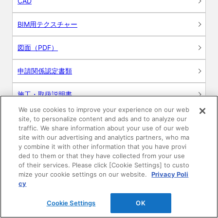
CAD
BIM用テクスチャー
図面（PDF）
申請関係認定書類
施工・取扱説明書
We use cookies to improve your experience on our web
動画
site, to personalize content and ads and to analyze our
traffic. We share information about your use of our web
site with our advertising and analytics partners, who ma
シミュレーションツール
y combine it with other information that you have provi
ded to them or that they have collected from your use
24時間換気システム〈エアスマート〉
of their services. Please click [Cookie Settings] to custo
簡易設計見積ソフト
mize your cookie settings on our website.
Privacy Poli
cy
R&Dセンター環境測定・分析サービス
Cookie Settings
OK
商品マスター申し込み