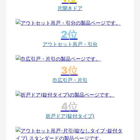
片開きドア
アウトセット吊戸・引分
巾広引戸・片引
折戸ドア(錠付タイプ)