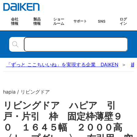
会社
製品
ショー
ログ
SNS
サポート
情報
情報
ルーム
イン
「ずっと ここちいいね」を実現する企業 DAIKEN
建
hapia / リビングドア
リビングドア ハピア 引
戸・片引 枠 固定枠薄壁９
０ １６４５幅 ２０００高