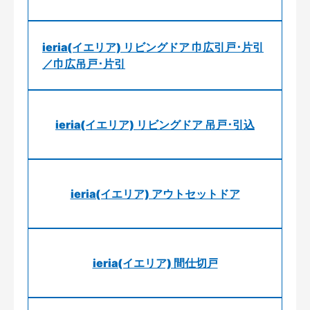
ieria(イエリア) リビングドア 巾広引戸･片引
／巾広吊戸･片引
ieria(イエリア) リビングドア 吊戸･引込
ieria(イエリア) アウトセットドア
ieria(イエリア) 間仕切戸