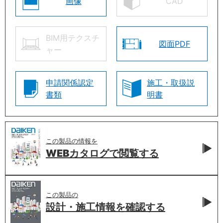
画像
CAD
BIM用テクスチ
図面PDF
ャー
申請関係認定
施工・取扱説
書類
明書
この製品の情報を
WEBカタログで
閲覧する
この製品の
設計・施工情報を
確認する