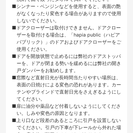
■シンナー・ベンジンなどを使用すると、表面の艶
がなくなったり変色する場合がありますので使用
しないでください。
■ドアクローザーは取付けできません。ドアクロー
ザーを取付ける場合は、「hapia public（ハピア
パブリック）」のドアおよびドアクローザーをご
使用ください。
■ドアを開放状態で止めるには弊社のドアストッパ
ーを、ドアが閉まる勢いを緩めるには弊社の開き
戸ダンパーをお勧めします。
■窓際など直射日光が長時間当たりやすい場所は、
表面の日焼けによる変色の恐れがあります。カー
テンやブラインドで直射日光をさえぎるようにし
てください。
■扉に油分や薬品など付着しないようにしてくださ
い。しみや変色の原因となります。
■上り口など段差のあるところに引戸を設置しない
でください。引戸の下車が下レールから外れた場