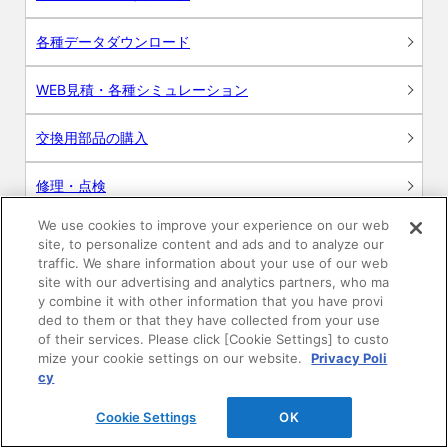
各種データダウンロード
WEB見積・各種シミュレーション
交換用部品の購入
修理・点検
We use cookies to improve your experience on our web
お問い合わせ
site, to personalize content and ads and to analyze our
traffic. We share information about your use of our web
ログイン
site with our advertising and analytics partners, who ma
y combine it with other information that you have provi
ded to them or that they have collected from your use
建築・設計関係者様向けサイト
of their services. Please click [Cookie Settings] to custo
mize your cookie settings on our website.
Privacy Poli
ユーザー登録サービス
cy
Cookie Settings
OK
WEB見積システム