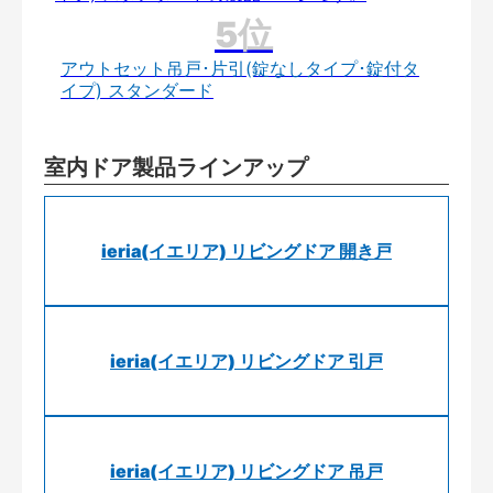
アウトセット吊戸･片引(錠なしタイプ･錠付タ
イプ) スタンダード
室内ドア製品ラインアップ
ieria(イエリア) リビングドア 開き戸
ieria(イエリア) リビングドア 引戸
ieria(イエリア) リビングドア 吊戸