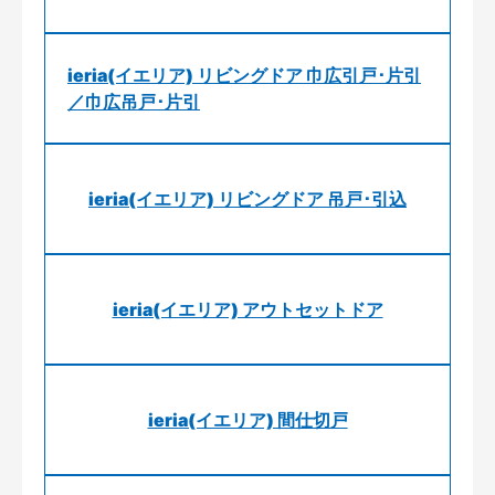
ieria(イエリア) リビングドア 巾広引戸･片引
／巾広吊戸･片引
ieria(イエリア) リビングドア 吊戸･引込
ieria(イエリア) アウトセットドア
ieria(イエリア) 間仕切戸