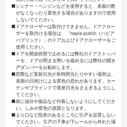
■シンナー・ベンジンなどを使用すると、表面の艶
がなくなったり変色する場合がありますので使用
しないでください。
■ドアクローザーは取付けできません。ドアクロー
ザーを取付ける場合は、「hapia public（ハピア
パブリック）」のドアおよびドアクローザーをご
使用ください。
■ドアを開放状態で止めるには弊社のドアストッパ
ーを、ドアが閉まる勢いを緩めるには弊社の開き
戸ダンパーをお勧めします。
■窓際など直射日光が長時間当たりやすい場所は、
表面の日焼けによる変色の恐れがあります。カー
テンやブラインドで直射日光をさえぎるようにし
てください。
■扉に油分や薬品など付着しないようにしてくださ
い。しみや変色の原因となります。
■上り口など段差のあるところに引戸を設置しない
でください。引戸の下車が下レールから外れた場