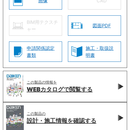
画像
CAD
BIM用テクスチ
図面PDF
ャー
申請関係認定
施工・取扱説
書類
明書
この製品の情報を
WEBカタログで
閲覧する
この製品の
設計・施工情報を
確認する