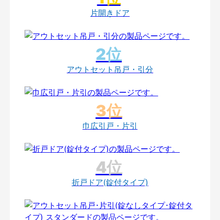
片開きドア
アウトセット吊戸・引分
巾広引戸・片引
折戸ドア(錠付タイプ)