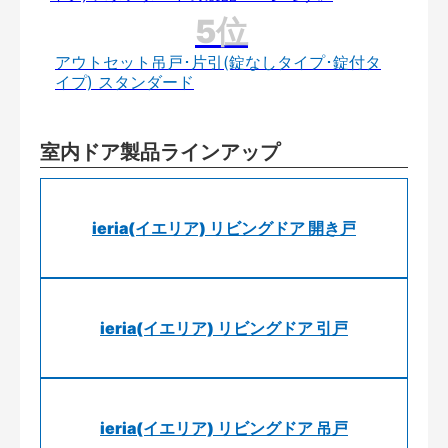
アウトセット吊戸･片引(錠なしタイプ･錠付タ
イプ) スタンダード
室内ドア製品ラインアップ
ieria(イエリア) リビングドア 開き戸
ieria(イエリア) リビングドア 引戸
ieria(イエリア) リビングドア 吊戸