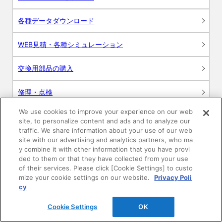
各種データダウンロード
WEB見積・各種シミュレーション
交換用部品の購入
修理・点検
We use cookies to improve your experience on our web
お問い合わせ
site, to personalize content and ads and to analyze our
traffic. We share information about your use of our web
ログイン
site with our advertising and analytics partners, who ma
y combine it with other information that you have provi
ded to them or that they have collected from your use
建築・設計関係者様向けサイト
of their services. Please click [Cookie Settings] to custo
mize your cookie settings on our website.
Privacy Poli
ユーザー登録サービス
cy
Cookie Settings
OK
WEB見積システム