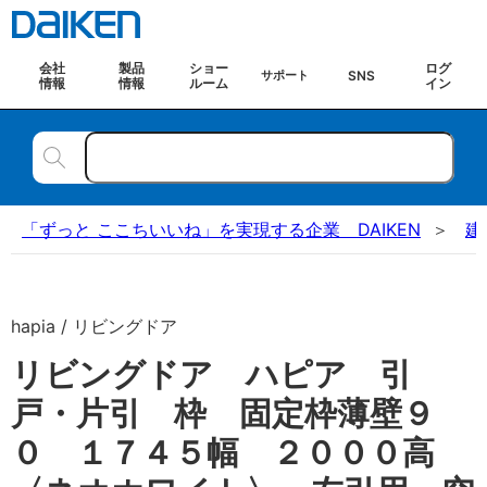
会社
製品
ショー
ログ
SNS
サポート
情報
情報
ルーム
イン
「ずっと ここちいいね」を実現する企業 DAIKEN
建
hapia / リビングドア
リビングドア ハピア 引
戸・片引 枠 固定枠薄壁９
０ １７４５幅 ２０００高