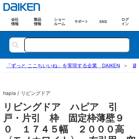
会社
製品
ショー
ログ
SNS
サポート
情報
情報
ルーム
イン
「ずっと ここちいいね」を実現する企業 DAIKEN
建
hapia / リビングドア
リビングドア ハピア 引
戸・片引 枠 固定枠薄壁９
０ １７４５幅 ２０００高