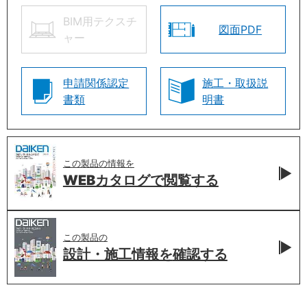
BIM用テクスチ
図面PDF
ャー
申請関係認定
施工・取扱説
書類
明書
この製品の情報を
WEBカタログで
閲覧する
この製品の
設計・施工情報を
確認する