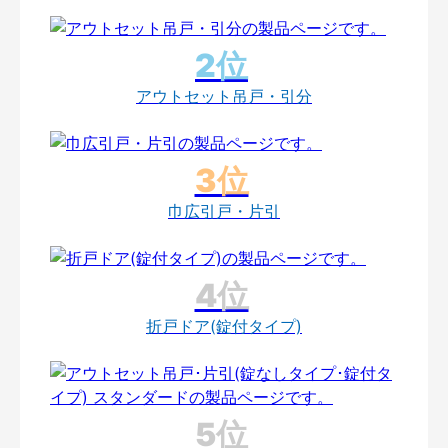
アウトセット吊戸・引分
巾広引戸・片引
折戸ドア(錠付タイプ)