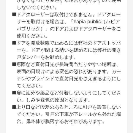
がなくなったり変色する場合がありますので使用
しないでください。
■ドアクローザーは取付けできません。ドアクロー
ザーを取付ける場合は、「hapia public（ハピア
パブリック）」のドアおよびドアクローザーをご
使用ください。
■ドアを開放状態で止めるには弊社のドアストッパ
ーを、ドアが閉まる勢いを緩めるには弊社の開き
戸ダンパーをお勧めします。
■窓際など直射日光が長時間当たりやすい場所は、
表面の日焼けによる変色の恐れがあります。カー
テンやブラインドで直射日光をさえぎるようにし
てください。
■扉に油分や薬品など付着しないようにしてくださ
い。しみや変色の原因となります。
■上り口など段差のあるところに引戸を設置しない
でください。引戸の下車が下レールから外れた場
合、扉本体が脱落するおそれがあります。