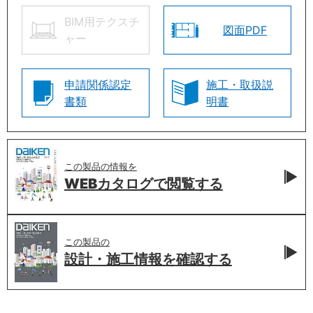
BIM用テクスチ
図面PDF
ャー
申請関係認定
施工・取扱説
書類
明書
この製品の情報を
WEBカタログで
閲覧する
この製品の
設計・施工情報を
確認する