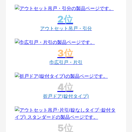
アウトセット吊戸・引分
巾広引戸・片引
折戸ドア(錠付タイプ)