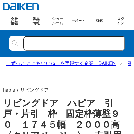
会社
製品
ショー
ログ
SNS
サポート
情報
情報
ルーム
イン
「ずっと ここちいいね」を実現する企業 DAIKEN
建
hapia / リビングドア
リビングドア ハピア 引
戸・片引 枠 固定枠薄壁９
０ １７４５幅 ２０００高