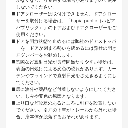
がなくなったり変色する場合がありますので使用
しないでください。
■ドアクローザーは取付けできません。ドアクロー
ザーを取付ける場合は、「hapia public（ハピア
パブリック）」のドアおよびドアクローザーをご
使用ください。
■ドアを開放状態で止めるには弊社のドアストッパ
ーを、ドアが閉まる勢いを緩めるには弊社の開き
戸ダンパーをお勧めします。
■窓際など直射日光が長時間当たりやすい場所は、
表面の日焼けによる変色の恐れがあります。カー
テンやブラインドで直射日光をさえぎるようにし
てください。
■扉に油分や薬品など付着しないようにしてくださ
い。しみや変色の原因となります。
■上り口など段差のあるところに引戸を設置しない
でください。引戸の下車が下レールから外れた場
合、扉本体が脱落するおそれがあります。