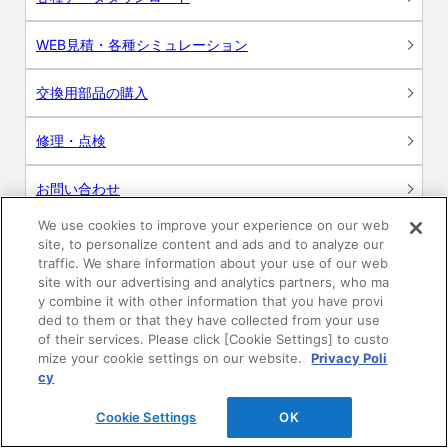
WEB見積・各種シミュレーション
交換用部品の購入
修理・点検
お問い合わせ
We use cookies to improve your experience on our web
ログイン
site, to personalize content and ads and to analyze our
traffic. We share information about your use of our web
建築・設計関係者様向けサイト
site with our advertising and analytics partners, who ma
y combine it with other information that you have provi
ded to them or that they have collected from your use
ユーザー登録サービス
of their services. Please click [Cookie Settings] to custo
mize your cookie settings on our website.
Privacy Poli
WEB見積システム
cy
Cookie Settings
OK
収納プランニングソフト