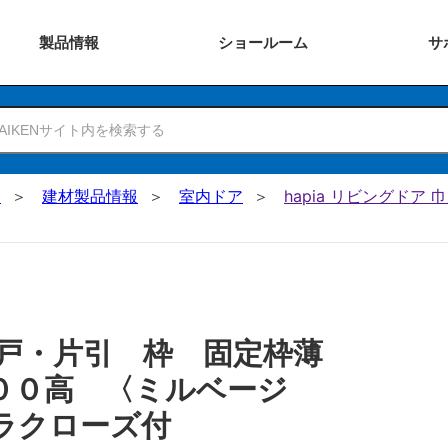
製品
情報
ショー
ルーム
サ
N
建材製品情報
室内ドア
hapia リビングドア
戸・片引 枠 固定枠薄
００高 〈ミルベージ
ラクローズ付