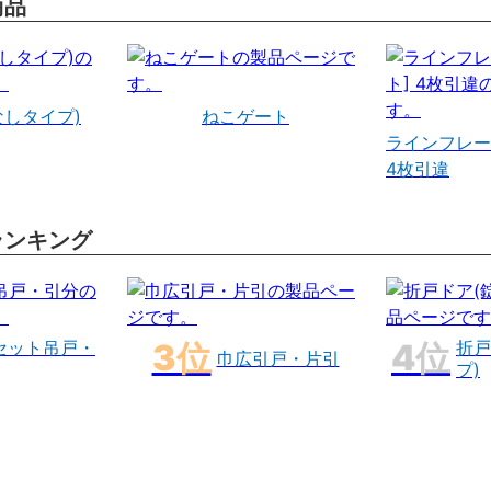
商品
なしタイプ)
ねこゲート
ラインフレー
4枚引違
ランキング
セット吊戸・
折戸
巾広引戸・片引
プ)