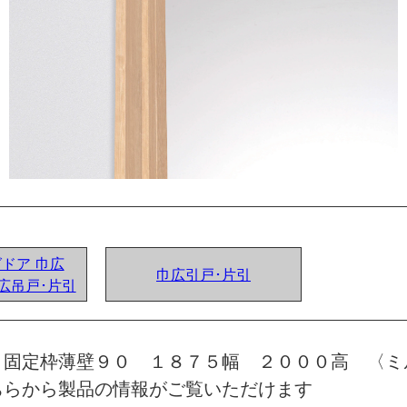
グドア 巾広
巾広引戸･片引
広吊戸･片引
 固定枠薄壁９０ １８７５幅 ２０００高 〈ミ
ちらから製品の情報がご覧いただけます