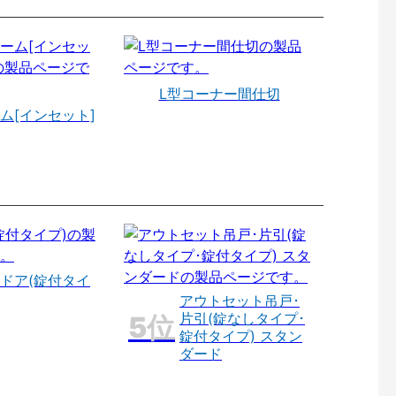
L型コーナー間仕切
ム[インセット]
ドア(錠付タイ
アウトセット吊戸･
片引(錠なしタイプ･
錠付タイプ) スタン
ダード