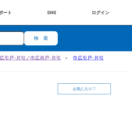
ポート
SNS
ログ
イン
検索
 巾広引戸･片引／巾広吊戸･片引
巾広引戸･片引
お気に入り