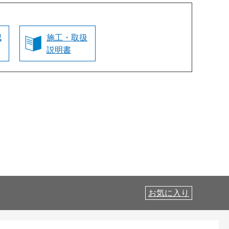
認
施工・取扱
説明書
お気に入り