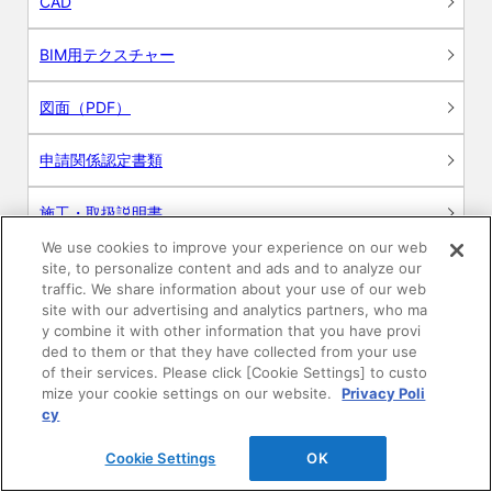
CAD
BIM用テクスチャー
図面（PDF）
申請関係認定書類
施工・取扱説明書
We use cookies to improve your experience on our web
動画
site, to personalize content and ads and to analyze our
traffic. We share information about your use of our web
site with our advertising and analytics partners, who ma
シミュレーションツール
y combine it with other information that you have provi
ded to them or that they have collected from your use
24時間換気システム〈エアスマート〉
of their services. Please click [Cookie Settings] to custo
簡易設計見積ソフト
mize your cookie settings on our website.
Privacy Poli
cy
R&Dセンター環境測定・分析サービス
Cookie Settings
OK
商品マスター申し込み