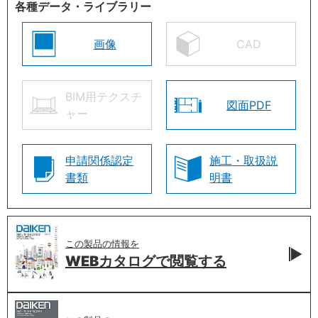
各種データ・ライブラリー
画像
CAD
BIM用テクスチ
図面PDF
ャー
申請関係認定
施工・取扱説
書類
明書
この製品の情報を
WEBカタログで
閲覧する