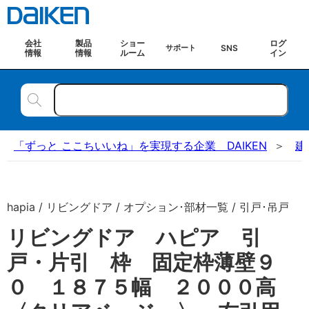
会社
製品
ショー
ログ
SNS
サポート
情報
情報
ルーム
イン
「ずっと ここちいいね」を実現する企業 DAIKEN
建
hapia / リビングドア / オプション･部材一覧 / 引戸･吊戸
リビングドア ハピア 引
戸・片引 枠 固定枠薄壁９
０ １８７５幅 ２０００高