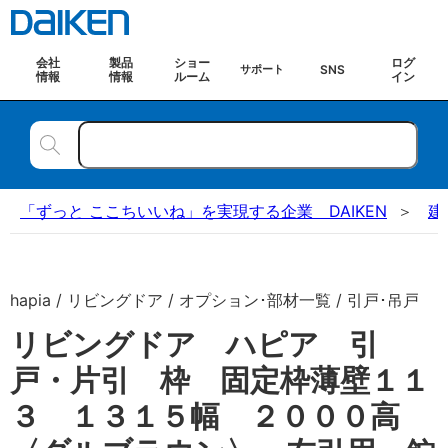
会社
製品
ショー
ログ
SNS
サポート
情報
情報
ルーム
イン
「ずっと ここちいいね」を実現する企業 DAIKEN
建
hapia / リビングドア / オプション･部材一覧 / 引戸･吊戸
リビングドア ハピア 引
戸・片引 枠 固定枠薄壁１１
３ １３１５幅 ２０００高