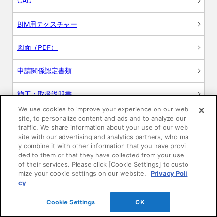
CAD
BIM用テクスチャー
図面（PDF）
申請関係認定書類
施工・取扱説明書
We use cookies to improve your experience on our web
動画
site, to personalize content and ads and to analyze our
traffic. We share information about your use of our web
site with our advertising and analytics partners, who ma
シミュレーションツール
y combine it with other information that you have provi
ded to them or that they have collected from your use
24時間換気システム〈エアスマート〉
of their services. Please click [Cookie Settings] to custo
簡易設計見積ソフト
mize your cookie settings on our website.
Privacy Poli
cy
R&Dセンター環境測定・分析サービス
Cookie Settings
OK
商品マスター申し込み