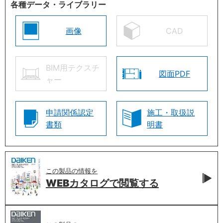
各種データ・ライブラリー
画像
CAD
BIM用テクスチ
図面PDF
ャー
申請関係認定
施工・取扱説
書類
明書
この製品の情報を
WEBカタログで
閲覧する