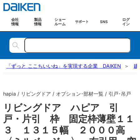
会社
製品
ショー
ログ
SNS
サポート
情報
情報
ルーム
イン
「ずっと ここちいいね」を実現する企業 DAIKEN
建
hapia / リビングドア / オプション･部材一覧 / 引戸･吊戸
リビングドア ハピア 引
戸・片引 枠 固定枠薄壁１１
３ １３１５幅 ２０００高