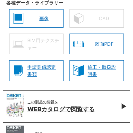
各種データ・ライブラリー
画像
CAD
BIM用テクスチ
図面PDF
ャー
申請関係認定
施工・取扱説
書類
明書
この製品の情報を
WEBカタログで
閲覧する