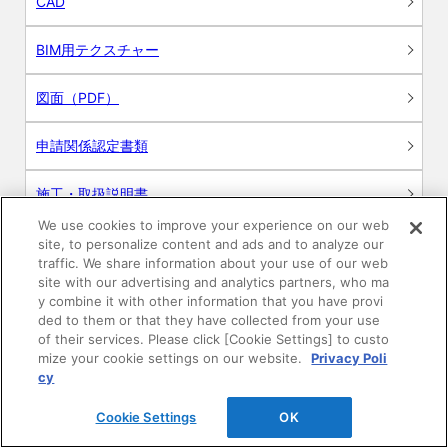
CAD
BIM用テクスチャー
図面（PDF）
申請関係認定書類
施工・取扱説明書
We use cookies to improve your experience on our web
動画
site, to personalize content and ads and to analyze our
traffic. We share information about your use of our web
site with our advertising and analytics partners, who ma
シミュレーションツール
y combine it with other information that you have provi
ded to them or that they have collected from your use
24時間換気システム〈エアスマート〉
of their services. Please click [Cookie Settings] to custo
簡易設計見積ソフト
mize your cookie settings on our website.
Privacy Poli
cy
R&Dセンター環境測定・分析サービス
Cookie Settings
OK
商品マスター申し込み