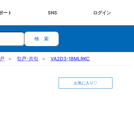
ポート
SNS
ログ
イン
検索
引戸
引戸･片引
VA2D3-18MLRKC
お気に入り