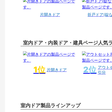
片開きドア
折戸ドア(錠
室内ドア・内装ドア・建具ページ人気
アウト
片開きドア
引分
室内ドア製品ラインアップ