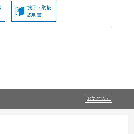
認
施工・取扱
説明書
お気に入り