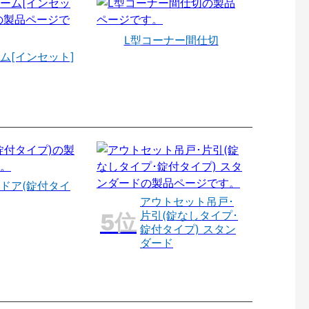
L型コーナー間仕切
ム[インセット]
ドア(錠付タイ
アウトセット吊戸･
片引(錠なしタイプ･
錠付タイプ) スタン
ダード