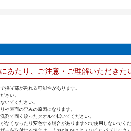
用にあたり、ご注意・ご理解いただきた
撃で採光部が割れる可能性があります。
ください。
しないでください。
反りや表面の歪みの原因になります。
性洗剤で固く絞ったタオルで拭いてください。
艶がなくなったり変色する場合がありますので使用しないでく
を取付ける場合は、「hapia public（ハピア パブリ