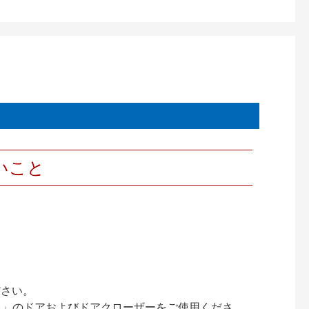
いこと
ださい。
ック）」のドアおよびドアクローザーをご使用くださ