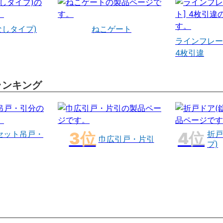
なしタイプ)
ねこゲート
ラインフレー
4枚引違
ランキング
セット吊戸・
折戸
巾広引戸・片引
プ)