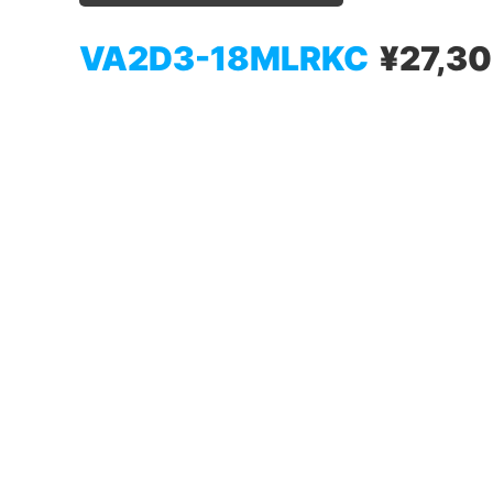
VA2D3-18MLRKC
¥27,3