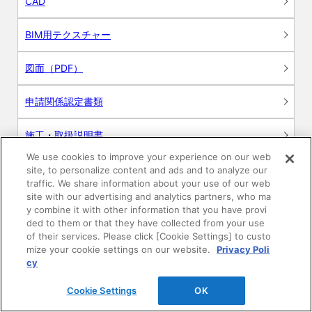
CAD
BIM用テクスチャー
図面（PDF）
申請関係認定書類
施工・取扱説明書
We use cookies to improve your experience on our web
動画
site, to personalize content and ads and to analyze our
traffic. We share information about your use of our web
site with our advertising and analytics partners, who ma
シミュレーションツール
y combine it with other information that you have provi
ded to them or that they have collected from your use
24時間換気システム〈エアスマート〉
of their services. Please click [Cookie Settings] to custo
簡易設計見積ソフト
mize your cookie settings on our website.
Privacy Poli
cy
R&Dセンター環境測定・分析サービス
Cookie Settings
OK
商品マスター申し込み