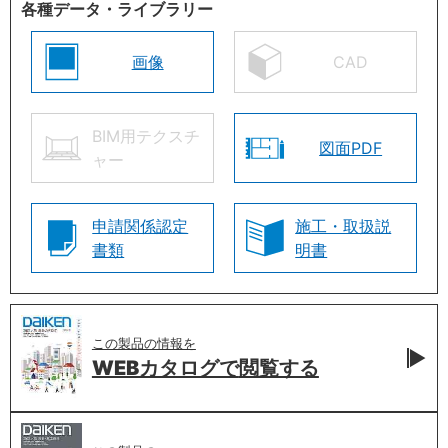
各種データ・ライブラリー
画像
CAD
BIM用テクスチ
図面PDF
ャー
申請関係認定
施工・取扱説
書類
明書
この製品の情報を
WEBカタログで
閲覧する