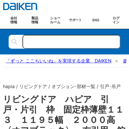
会社
製品
ショー
ログ
SNS
サポート
情報
情報
ルーム
イン
「ずっと ここちいいね」を実現する企業 DAIKEN
建
hapia / リビングドア / オプション･部材一覧 / 引戸･吊戸
リビングドア ハピア 引
戸・片引 枠 固定枠薄壁１１
３ １１９５幅 ２０００高