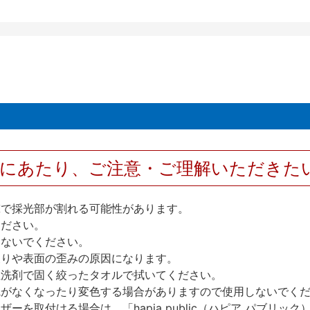
用にあたり、ご注意・ご理解いただきた
撃で採光部が割れる可能性があります。
ください。
しないでください。
反りや表面の歪みの原因になります。
性洗剤で固く絞ったタオルで拭いてください。
艶がなくなったり変色する場合がありますので使用しないでく
を取付ける場合は、「hapia public（ハピア パブリ