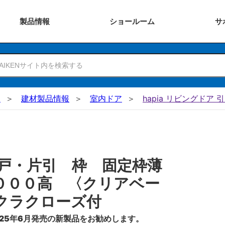
製品
情報
ショー
ルーム
サ
N
建材製品情報
室内ドア
hapia リビングドア 
戸・片引 枠 固定枠薄
０００高 〈クリアベー
クラクローズ付
25年6月発売の新製品をお勧めします。