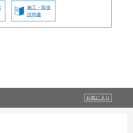
認
施工・取扱
説明書
お気に入り