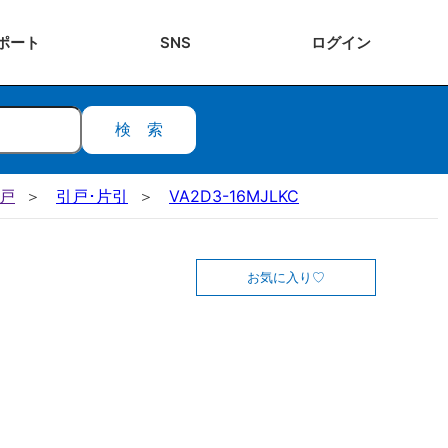
ポート
SNS
ログ
イン
検索
引戸
引戸･片引
VA2D3-16MJLKC
お気に入り