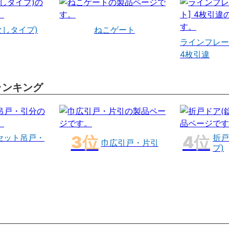
なしタイプ)
ねこゲート
ラインフレー
4枚引違
ランキング
セット吊戸・
折戸
巾広引戸・片引
プ)