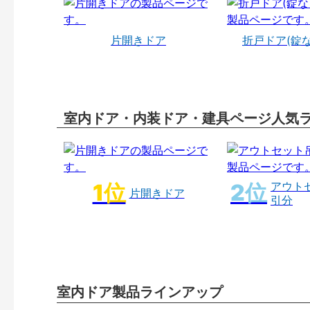
片開きドア
折戸ドア(錠
室内ドア・内装ドア・建具ページ人気
アウト
片開きドア
引分
室内ドア製品ラインアップ