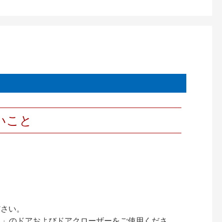
いこと
ださい。
ック）」のドアおよびドアクローザーをご使用くださ