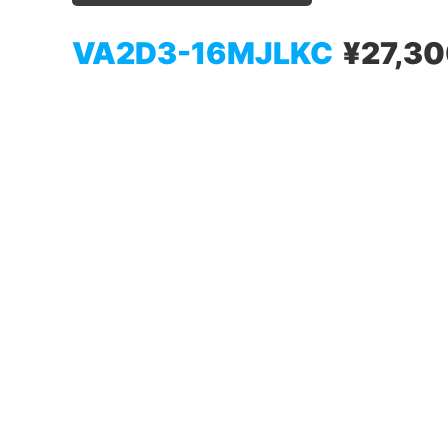
VA2D3-16MJLKC
¥27,3