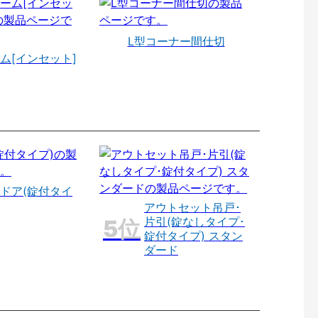
L型コーナー間仕切
ム[インセット]
ドア(錠付タイ
アウトセット吊戸･
片引(錠なしタイプ･
錠付タイプ) スタン
ダード