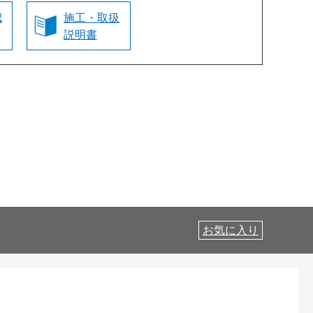
認
施工・取扱
説明書
お気に入り