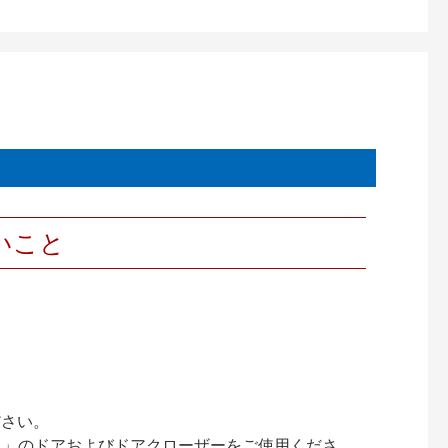
いこと
ださい。
ック）」のドアおよびドアクローザーをご使用くださ