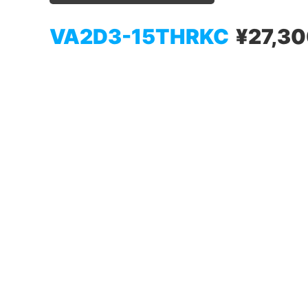
VA2D3-15THRKC
¥27,3