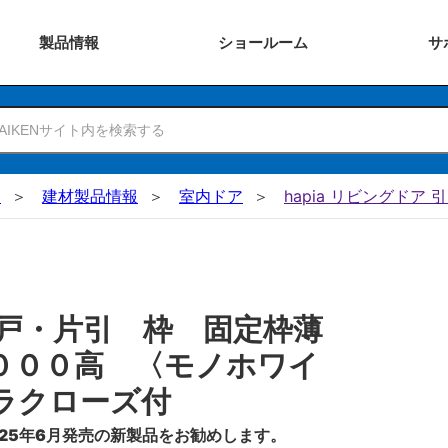
製品
情報
ショー
ルーム
サ
N
建材製品情報
室内ドア
hapia リビングドア 
戸・片引 枠 固定枠薄
０００高 〈モノホワイ
ラクローズ付
25年6月発売の新製品をお勧めします。