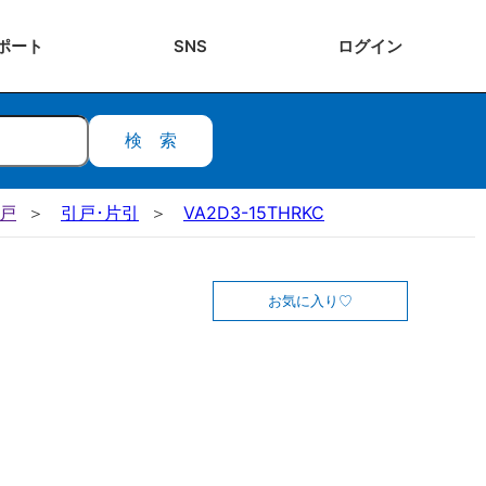
ポート
SNS
ログ
イン
検索
引戸
引戸･片引
VA2D3-15THRKC
お気に入り