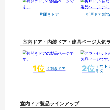
片開きドア
折戸ドア(錠
室内ドア・内装ドア・建具ページ人気
アウト
片開きドア
引分
室内ドア製品ラインアップ