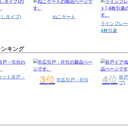
なしタイプ)
ねこゲート
ラインフレー
4枚引違
ランキング
セット吊戸・
折戸
巾広引戸・片引
プ)