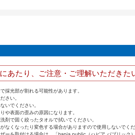
用にあたり、ご注意・ご理解いただきた
撃で採光部が割れる可能性があります。
ください。
しないでください。
反りや表面の歪みの原因になります。
性洗剤で固く絞ったタオルで拭いてください。
艶がなくなったり変色する場合がありますので使用しないでく
を取付ける場合は、「hapia public（ハピア パブリ