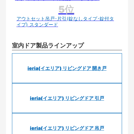
アウトセット吊戸･片引(錠なしタイプ･錠付タ
イプ) スタンダード
室内ドア製品ラインアップ
ieria(イエリア) リビングドア 開き戸
ieria(イエリア) リビングドア 引戸
ieria(イエリア) リビングドア 吊戸