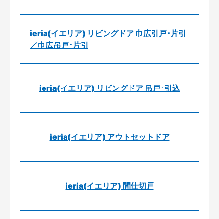
ieria(イエリア) リビングドア 巾広引戸･片引
／巾広吊戸･片引
ieria(イエリア) リビングドア 吊戸･引込
ieria(イエリア) アウトセットドア
ieria(イエリア) 間仕切戸