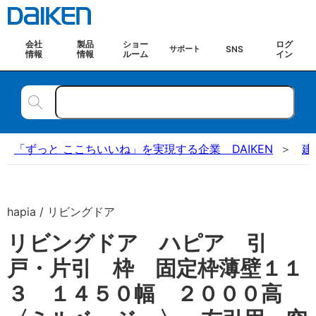
会社
製品
ショー
ログ
SNS
サポート
情報
情報
ルーム
イン
「ずっと ここちいいね」を実現する企業 DAIKEN
建
hapia / リビングドア
リビングドア ハピア 引
戸・片引 枠 固定枠薄壁１１
３ １４５０幅 ２０００高