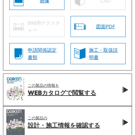
画像
CAD
BIM用テクスチ
図面PDF
ャー
申請関係認定
施工・取扱説
書類
明書
この製品の情報を
WEBカタログで
閲覧する
この製品の
設計・施工情報を
確認する