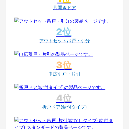
片開きドア
アウトセット吊戸・引分
巾広引戸・片引
折戸ドア(錠付タイプ)