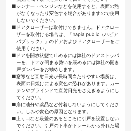
■シンナー・ベンジンなどを使用すると、表面の艶
がなくなったり変色する場合がありますので使用
しないでください。
■ドアクローザーは取付けできません。ドアクロー
ザーを取付ける場合は、「hapia public（ハピア
パブリック）」のドアおよびドアクローザーをご
使用ください。
■ドアを開放状態で止めるには弊社のドアストッパ
ーを、ドアが閉まる勢いを緩めるには弊社の開き
戸ダンパーをお勧めします。
■窓際など直射日光が長時間当たりやすい場所は、
表面の日焼けによる変色の恐れがあります。カー
テンやブラインドで直射日光をさえぎるようにし
てください。
■扉に油分や薬品など付着しないようにしてくださ
い。しみや変色の原因となります。
■上り口など段差のあるところに引戸を設置しない
でください。引戸の下車が下レールから外れた場