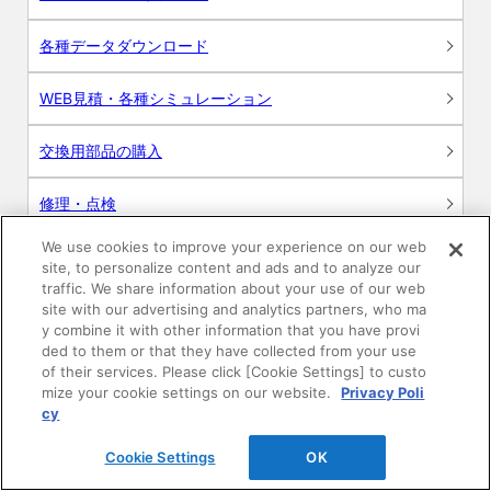
各種データダウンロード
WEB見積・各種シミュレーション
交換用部品の購入
修理・点検
We use cookies to improve your experience on our web
お問い合わせ
site, to personalize content and ads and to analyze our
traffic. We share information about your use of our web
ログイン
site with our advertising and analytics partners, who ma
y combine it with other information that you have provi
ded to them or that they have collected from your use
建築・設計関係者様向けサイト
of their services. Please click [Cookie Settings] to custo
mize your cookie settings on our website.
Privacy Poli
ユーザー登録サービス
cy
Cookie Settings
OK
WEB見積システム