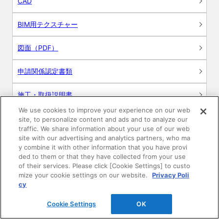
CAD
BIM用テクスチャー
図面（PDF）
申請関係認定書類
施工・取扱説明書
We use cookies to improve your experience on our web
動画
site, to personalize content and ads and to analyze our
traffic. We share information about your use of our web
site with our advertising and analytics partners, who ma
シミュレーションツール
y combine it with other information that you have provi
ded to them or that they have collected from your use
24時間換気システム〈エアスマート〉
of their services. Please click [Cookie Settings] to custo
簡易設計見積ソフト
mize your cookie settings on our website.
Privacy Poli
cy
R&Dセンター環境測定・分析サービス
Cookie Settings
OK
商品マスター申し込み