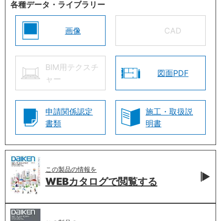
各種データ・ライブラリー
画像
CAD
BIM用テクスチ
図面PDF
ャー
申請関係認定
施工・取扱説
書類
明書
この製品の情報を
WEBカタログで
閲覧する