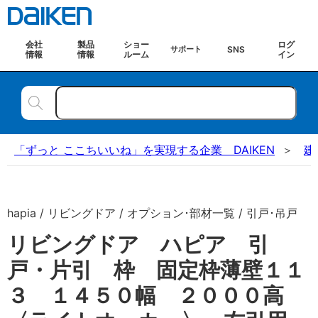
会社
製品
ショー
ログ
SNS
サポート
情報
情報
ルーム
イン
「ずっと ここちいいね」を実現する企業 DAIKEN
建
hapia / リビングドア / オプション･部材一覧 / 引戸･吊戸
リビングドア ハピア 引
戸・片引 枠 固定枠薄壁１１
３ １４５０幅 ２０００高