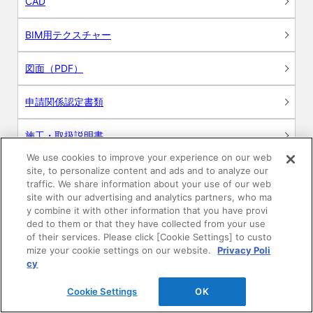
CAD
BIM用テクスチャー
図面（PDF）
申請関係認定書類
施工・取扱説明書
We use cookies to improve your experience on our web
動画
site, to personalize content and ads and to analyze our
traffic. We share information about your use of our web
site with our advertising and analytics partners, who ma
シミュレーションツール
y combine it with other information that you have provi
ded to them or that they have collected from your use
24時間換気システム〈エアスマート〉
of their services. Please click [Cookie Settings] to custo
簡易設計見積ソフト
mize your cookie settings on our website.
Privacy Poli
cy
R&Dセンター環境測定・分析サービス
Cookie Settings
OK
商品マスター申し込み