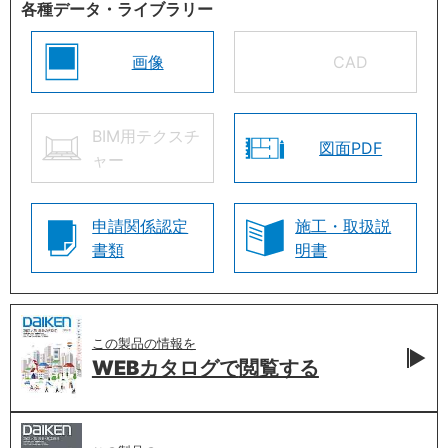
各種データ・ライブラリー
画像
CAD
BIM用テクスチ
図面PDF
ャー
申請関係認定
施工・取扱説
書類
明書
この製品の情報を
WEBカタログで
閲覧する