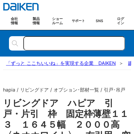
会社
製品
ショー
ログ
SNS
サポート
情報
情報
ルーム
イン
「ずっと ここちいいね」を実現する企業 DAIKEN
建
hapia / リビングドア / オプション･部材一覧 / 引戸･吊戸
リビングドア ハピア 引
戸・片引 枠 固定枠薄壁１１
３ １６４５幅 ２０００高