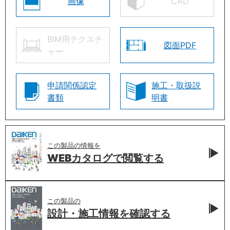
画像
CAD
BIM用テクスチ
図面PDF
ャー
申請関係認定
施工・取扱説
書類
明書
この製品の情報を
WEBカタログで
閲覧する
この製品の
設計・施工情報を
確認する