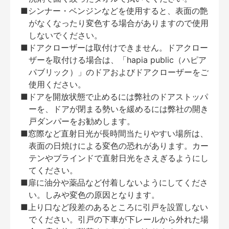
■シンナー・ベンジンなどを使用すると、表面の艶
がなくなったり変色する場合がありますので使用
しないでください。
■ドアクローザーは取付けできません。ドアクロー
ザーを取付ける場合は、「hapia public（ハピア
パブリック）」のドアおよびドアクローザーをご
使用ください。
■ドアを開放状態で止めるには弊社のドアストッパ
ーを、ドアが閉まる勢いを緩めるには弊社の開き
戸ダンパーをお勧めします。
■窓際など直射日光が長時間当たりやすい場所は、
表面の日焼けによる変色の恐れがあります。カー
テンやブラインドで直射日光をさえぎるようにし
てください。
■扉に油分や薬品など付着しないようにしてくださ
い。しみや変色の原因となります。
■上り口など段差のあるところに引戸を設置しない
でください。引戸の下車が下レールから外れた場