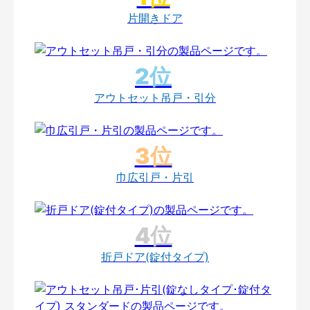
片開きドア
アウトセット吊戸・引分
巾広引戸・片引
折戸ドア(錠付タイプ)