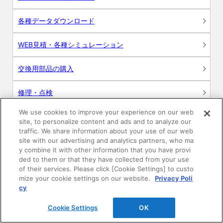
各種データダウンロード
WEB見積・各種シミュレーション
交換用部品の購入
修理・点検
We use cookies to improve your experience on our web
お問い合わせ
site, to personalize content and ads and to analyze our
traffic. We share information about your use of our web
ログイン
site with our advertising and analytics partners, who ma
y combine it with other information that you have provi
ded to them or that they have collected from your use
建築・設計関係者様向けサイト
of their services. Please click [Cookie Settings] to custo
mize your cookie settings on our website.
Privacy Poli
ユーザー登録サービス
cy
Cookie Settings
OK
WEB見積システム