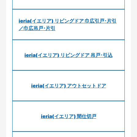
ieria(イエリア) リビングドア 巾広引戸･片引
／巾広吊戸･片引
ieria(イエリア) リビングドア 吊戸･引込
ieria(イエリア) アウトセットドア
ieria(イエリア) 間仕切戸