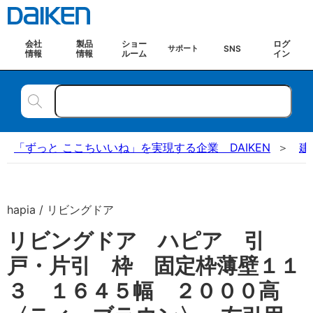
会社
製品
ショー
ログ
SNS
サポート
情報
情報
ルーム
イン
「ずっと ここちいいね」を実現する企業 DAIKEN
建
hapia / リビングドア
リビングドア ハピア 引
戸・片引 枠 固定枠薄壁１１
３ １６４５幅 ２０００高