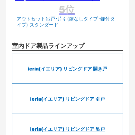
アウトセット吊戸･片引(錠なしタイプ･錠付タ
イプ) スタンダード
室内ドア製品ラインアップ
ieria(イエリア) リビングドア 開き戸
ieria(イエリア) リビングドア 引戸
ieria(イエリア) リビングドア 吊戸