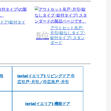
ドア(錠付タイ
アウトセット吊戸･
片引(錠なしタイプ･
錠付タイプ) スタン
ダード
 吊
ieria(イエリア) リビングドア 巾
広引戸･片引／巾広吊戸･片引
ieria(イエリア) 機能ドア