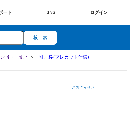
ポート
SNS
ログ
イン
検索
ン 引戸･吊戸
引戸枠(プレカット仕様)
お気に入り