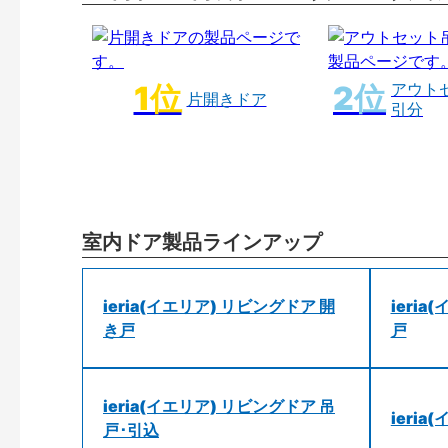
アウト
片開きドア
引分
室内ドア製品ラインアップ
ieria(イエリア) リビングドア 開
ieri
き戸
戸
ieria(イエリア) リビングドア 吊
ieri
戸･引込