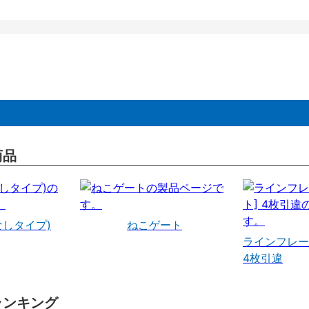
商品
なしタイプ)
ねこゲート
ラインフレー
4枚引違
ランキング