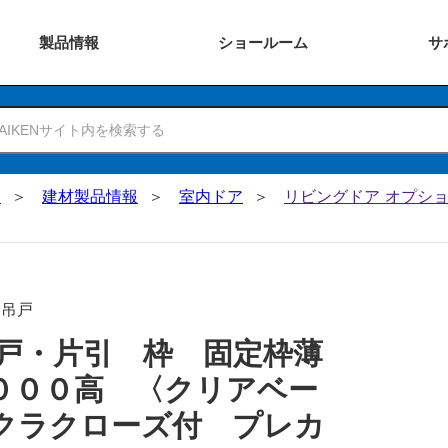
製品
情報
ショー
ルーム
サ
N
建材製品情報
室内ドア
リビングドア オプショ
･吊戸
戸・片引 枠 固定枠薄
０００高 〈クリアベー
クラクローズ付 プレカ