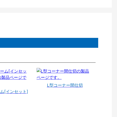
L型コーナー間仕切
ム[インセット]