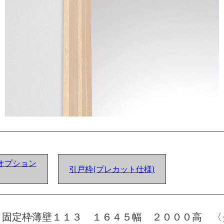
オプション
引戸枠(プレカット仕様)
 固定枠薄壁１１３ １６４５幅 ２０００高 〈