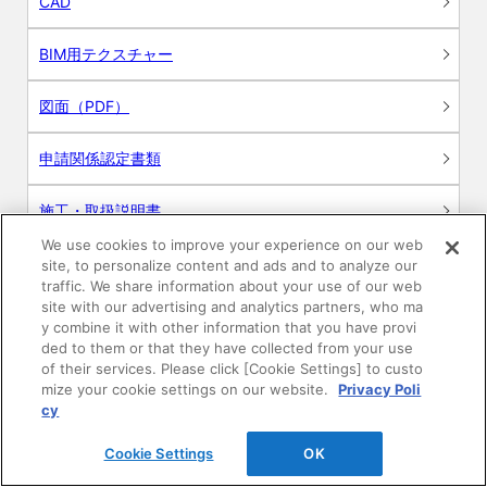
CAD
BIM用テクスチャー
図面（PDF）
申請関係認定書類
施工・取扱説明書
We use cookies to improve your experience on our web
動画
site, to personalize content and ads and to analyze our
traffic. We share information about your use of our web
site with our advertising and analytics partners, who ma
シミュレーションツール
y combine it with other information that you have provi
ded to them or that they have collected from your use
24時間換気システム〈エアスマート〉
of their services. Please click [Cookie Settings] to custo
簡易設計見積ソフト
mize your cookie settings on our website.
Privacy Poli
cy
R&Dセンター環境測定・分析サービス
Cookie Settings
OK
商品マスター申し込み