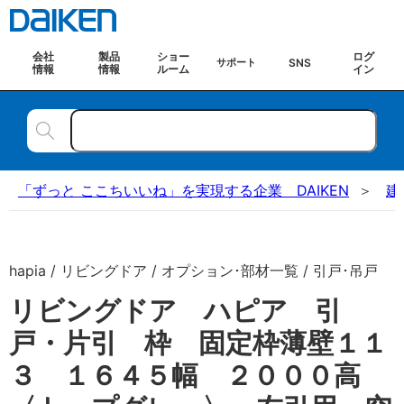
会社
製品
ショー
ログ
SNS
サポート
情報
情報
ルーム
イン
「ずっと ここちいいね」を実現する企業 DAIKEN
建
hapia / リビングドア / オプション･部材一覧 / 引戸･吊戸
リビングドア ハピア 引
戸・片引 枠 固定枠薄壁１１
３ １６４５幅 ２０００高