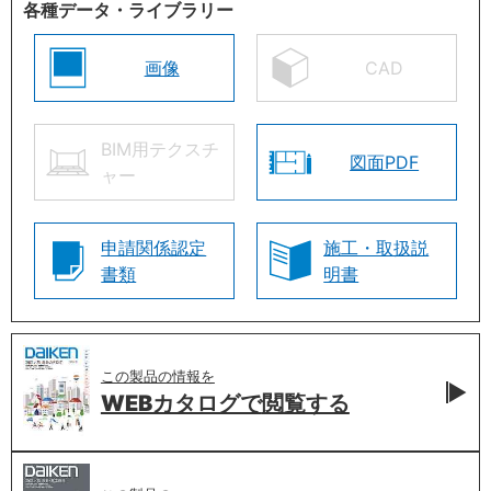
各種データ・ライブラリー
画像
CAD
BIM用テクスチ
図面PDF
ャー
申請関係認定
施工・取扱説
書類
明書
この製品の情報を
WEBカタログで
閲覧する