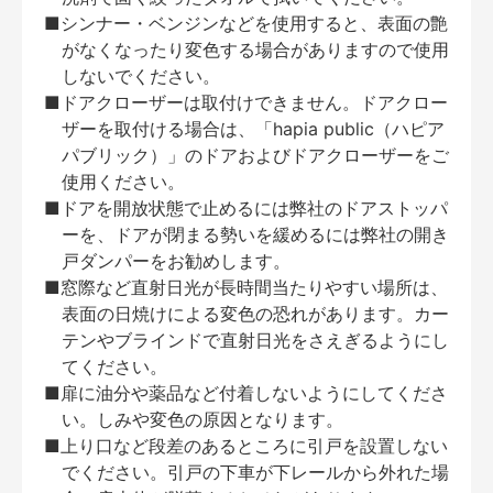
■シンナー・ベンジンなどを使用すると、表面の艶
がなくなったり変色する場合がありますので使用
しないでください。
■ドアクローザーは取付けできません。ドアクロー
ザーを取付ける場合は、「hapia public（ハピア
パブリック）」のドアおよびドアクローザーをご
使用ください。
■ドアを開放状態で止めるには弊社のドアストッパ
ーを、ドアが閉まる勢いを緩めるには弊社の開き
戸ダンパーをお勧めします。
■窓際など直射日光が長時間当たりやすい場所は、
表面の日焼けによる変色の恐れがあります。カー
テンやブラインドで直射日光をさえぎるようにし
てください。
■扉に油分や薬品など付着しないようにしてくださ
い。しみや変色の原因となります。
■上り口など段差のあるところに引戸を設置しない
でください。引戸の下車が下レールから外れた場