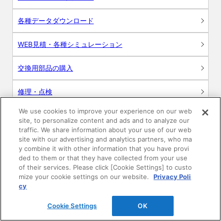
各種データダウンロード
WEB見積・各種シミュレーション
交換用部品の購入
修理・点検
We use cookies to improve your experience on our web
お問い合わせ
site, to personalize content and ads and to analyze our
traffic. We share information about your use of our web
ログイン
site with our advertising and analytics partners, who ma
y combine it with other information that you have provi
ded to them or that they have collected from your use
建築・設計関係者様向けサイト
of their services. Please click [Cookie Settings] to custo
mize your cookie settings on our website.
Privacy Poli
ユーザー登録サービス
cy
Cookie Settings
OK
WEB見積システム