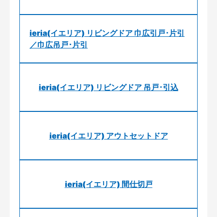
ieria(イエリア) リビングドア 巾広引戸･片引
／巾広吊戸･片引
ieria(イエリア) リビングドア 吊戸･引込
ieria(イエリア) アウトセットドア
ieria(イエリア) 間仕切戸