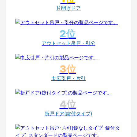
片開きドア
アウトセット吊戸・引分
巾広引戸・片引
折戸ドア(錠付タイプ)