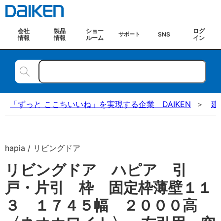
会社
製品
ショー
ログ
SNS
サポート
情報
情報
ルーム
イン
「ずっと ここちいいね」を実現する企業 DAIKEN
建
hapia / リビングドア
リビングドア ハピア 引
戸・片引 枠 固定枠薄壁１１
３ １７４５幅 ２０００高