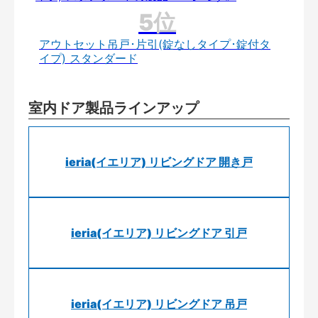
アウトセット吊戸･片引(錠なしタイプ･錠付タ
イプ) スタンダード
室内ドア製品ラインアップ
ieria(イエリア) リビングドア 開き戸
ieria(イエリア) リビングドア 引戸
ieria(イエリア) リビングドア 吊戸