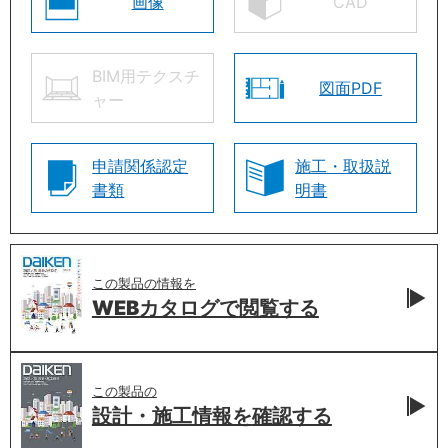
画像
CAD
BIM用テクスチ
図面PDF
ャー
申請関係認定
施工・取扱説
書類
明書
この製品の情報を
WEBカタログで
閲覧する
この製品の
設計・施工情報を
確認する