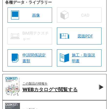
各種データ・ライブラリー
画像
CAD
BIM用テクスチ
図面PDF
ャー
申請関係認定
施工・取扱説
書類
明書
この製品の情報を
WEBカタログで
閲覧する