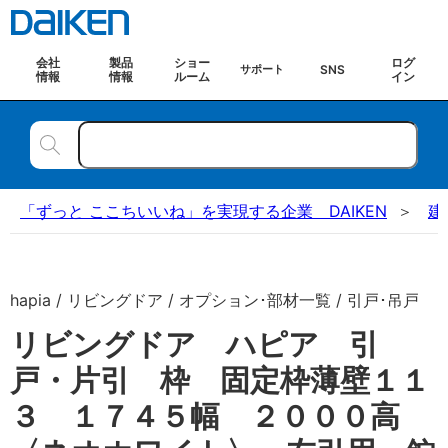
会社
製品
ショー
ログ
SNS
サポート
情報
情報
ルーム
イン
「ずっと ここちいいね」を実現する企業 DAIKEN
建
hapia / リビングドア / オプション･部材一覧 / 引戸･吊戸
リビングドア ハピア 引
戸・片引 枠 固定枠薄壁１１
３ １７４５幅 ２０００高