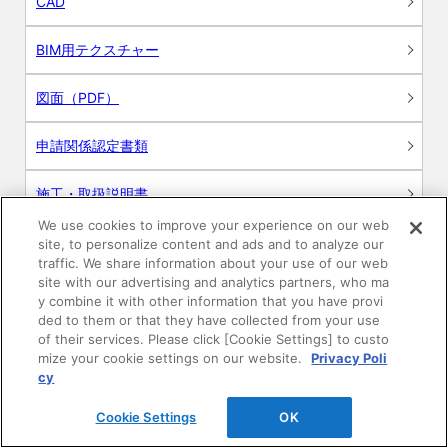
CAD
BIM用テクスチャー
図面（PDF）
申請関係認定書類
施工・取扱説明書
We use cookies to improve your experience on our web
動画
site, to personalize content and ads and to analyze our
traffic. We share information about your use of our web
site with our advertising and analytics partners, who ma
シミュレーションツール
y combine it with other information that you have provi
ded to them or that they have collected from your use
24時間換気システム〈エアスマート〉
of their services. Please click [Cookie Settings] to custo
簡易設計見積ソフト
mize your cookie settings on our website.
Privacy Poli
cy
R&Dセンター環境測定・分析サービス
Cookie Settings
OK
商品マスター申し込み