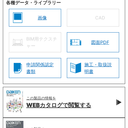
各種データ・ライブラリー
画像
CAD
BIM用テクスチ
図面PDF
ャー
申請関係認定
施工・取扱説
書類
明書
この製品の情報を
WEBカタログで
閲覧する