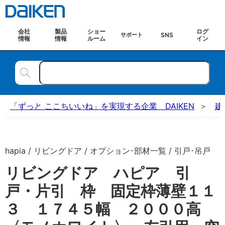
会社
製品
ショー
ログ
SNS
サポート
情報
情報
ルーム
イン
「ずっと ここちいいね」を実現する企業 DAIKEN
建
hapia / リビングドア / オプション･部材一覧 / 引戸･吊戸
リビングドア ハピア 引
戸・片引 枠 固定枠薄壁１１
３ １７４５幅 ２０００高