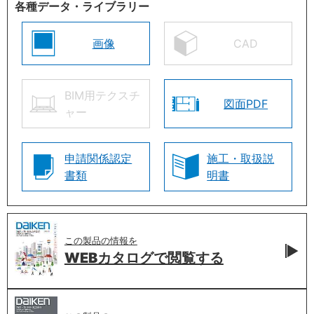
各種データ・ライブラリー
画像
CAD
BIM用テクスチ
図面PDF
ャー
申請関係認定
施工・取扱説
書類
明書
この製品の情報を
WEBカタログで
閲覧する