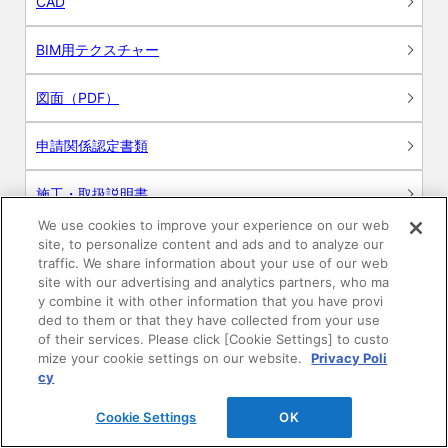
CAD
BIM用テクスチャー
図面（PDF）
申請関係認定書類
施工・取扱説明書
We use cookies to improve your experience on our web
動画
site, to personalize content and ads and to analyze our
traffic. We share information about your use of our web
site with our advertising and analytics partners, who ma
シミュレーションツール
y combine it with other information that you have provi
ded to them or that they have collected from your use
24時間換気システム〈エアスマート〉
of their services. Please click [Cookie Settings] to custo
簡易設計見積ソフト
mize your cookie settings on our website.
Privacy Poli
cy
R&Dセンター環境測定・分析サービス
Cookie Settings
OK
商品マスター申し込み