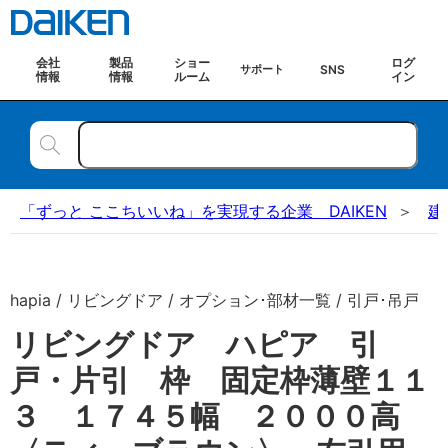
会社
製品
ショー
ログ
SNS
サポート
情報
情報
ルーム
イン
「ずっと ここちいいね」を実現する企業 DAIKEN
建
hapia / リビングドア / オプション･部材一覧 / 引戸･吊戸
リビングドア ハピア 引
戸・片引 枠 固定枠薄壁１１
３ １７４５幅 ２０００高