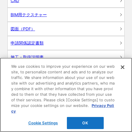
CAD
BIM用テクスチャー
図面（PDF）
申請関係認定書類
施工・取扱説明書
We use cookies to improve your experience on our web
動画
site, to personalize content and ads and to analyze our
traffic. We share information about your use of our web
site with our advertising and analytics partners, who ma
シミュレーションツール
y combine it with other information that you have provi
ded to them or that they have collected from your use
24時間換気システム〈エアスマート〉
of their services. Please click [Cookie Settings] to custo
簡易設計見積ソフト
mize your cookie settings on our website.
Privacy Poli
cy
R&Dセンター環境測定・分析サービス
Cookie Settings
OK
商品マスター申し込み