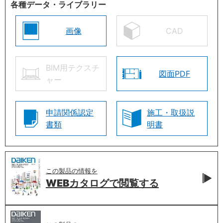
各種データ・ライブラリー
画像
CAD
BIM用テクスチ
図面PDF
ャー
申請関係認定
施工・取扱説
書類
明書
この製品の情報を
WEBカタログで
閲覧する