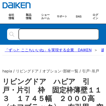
会社
製品
ショー
ログ
SNS
サポート
情報
情報
ルーム
イン
「ずっと ここちいいね」を実現する企業 DAIKEN
建
hapia / リビングドア / オプション･部材一覧 / 引戸･吊戸
リビングドア ハピア 引
戸・片引 枠 固定枠薄壁１１
３ １７４５幅 ２０００高