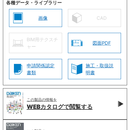
各種データ・ライブラリー
画像
CAD
BIM用テクスチ
図面PDF
ャー
申請関係認定
施工・取扱説
書類
明書
この製品の情報を
WEBカタログで
閲覧する