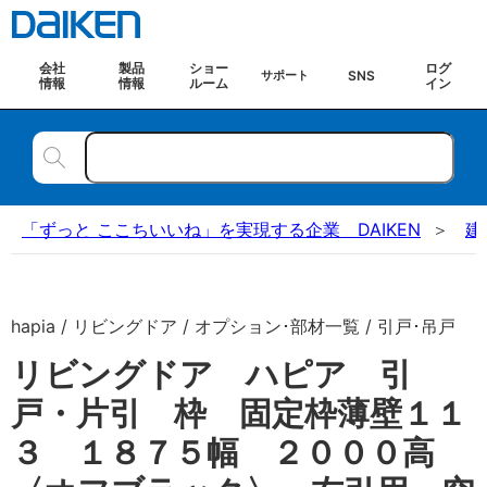
会社
製品
ショー
ログ
SNS
サポート
情報
情報
ルーム
イン
「ずっと ここちいいね」を実現する企業 DAIKEN
建
hapia / リビングドア / オプション･部材一覧 / 引戸･吊戸
リビングドア ハピア 引
戸・片引 枠 固定枠薄壁１１
３ １８７５幅 ２０００高