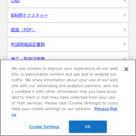
CAD
BIM用テクスチャー
図面（PDF）
申請関係認定書類
施工・取扱説明書
We use cookies to improve your experience on our web
動画
site, to personalize content and ads and to analyze our
traffic. We share information about your use of our web
site with our advertising and analytics partners, who ma
シミュレーションツール
y combine it with other information that you have provi
ded to them or that they have collected from your use
24時間換気システム〈エアスマート〉
of their services. Please click [Cookie Settings] to custo
簡易設計見積ソフト
mize your cookie settings on our website.
Privacy Poli
cy
R&Dセンター環境測定・分析サービス
Cookie Settings
OK
商品マスター申し込み