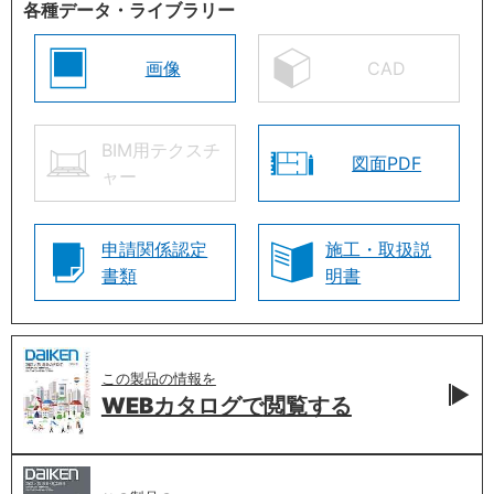
各種データ・ライブラリー
画像
CAD
BIM用テクスチ
図面PDF
ャー
申請関係認定
施工・取扱説
書類
明書
この製品の情報を
WEBカタログで
閲覧する