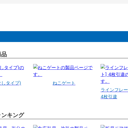
商品
なしタイプ)
ねこゲート
ラインフレー
4枚引違
ランキング