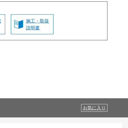
認
施工・取扱
説明書
お気に入り