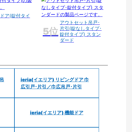
ドア(錠付タイ
アウトセット吊戸･
片引(錠なしタイプ･
錠付タイプ) スタン
ダード
 吊
ieria(イエリア) リビングドア 巾
広引戸･片引／巾広吊戸･片引
ieria(イエリア) 機能ドア