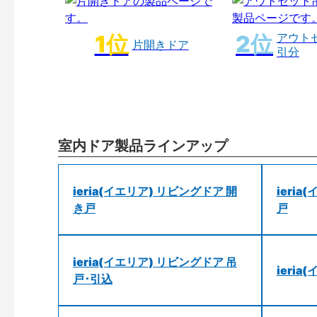
アウト
片開きドア
引分
室内ドア製品ラインアップ
ieria(イエリア) リビングドア 開
ieri
き戸
戸
ieria(イエリア) リビングドア 吊
ieri
戸･引込