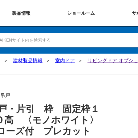
製品
情報
ショー
ルーム
サ
N
建材製品情報
室内ドア
リビングドア オプショ
･吊戸
戸・片引 枠 固定枠１
０高 〈モノホワイト〉
ローズ付 プレカット