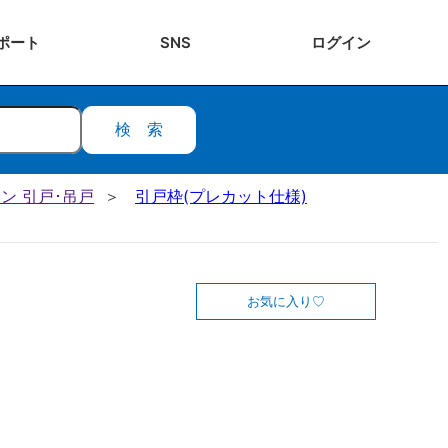
ポート
SNS
ログ
イン
検索
ン 引戸･吊戸
引戸枠(プレカット仕様)
お気に入り