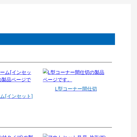
L型コーナー間仕切
ム[インセット]