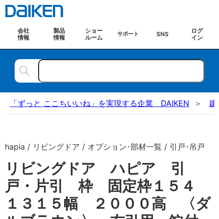
会社
製品
ショー
ログ
SNS
サポート
情報
情報
ルーム
イン
「ずっと ここちいいね」を実現する企業 DAIKEN
建
hapia / リビングドア / オプション･部材一覧 / 引戸･吊戸
リビングドア ハピア 引
戸・片引 枠 固定枠１５４
１３１５幅 ２０００高 〈ダ