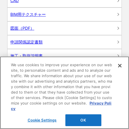
CAD
BIM用テクスチャー
図面（PDF）
申請関係認定書類
施工・取扱説明書
We use cookies to improve your experience on our web
動画
site, to personalize content and ads and to analyze our
traffic. We share information about your use of our web
site with our advertising and analytics partners, who ma
シミュレーションツール
y combine it with other information that you have provi
ded to them or that they have collected from your use
24時間換気システム〈エアスマート〉
of their services. Please click [Cookie Settings] to custo
簡易設計見積ソフト
mize your cookie settings on our website.
Privacy Poli
cy
R&Dセンター環境測定・分析サービス
Cookie Settings
OK
商品マスター申し込み