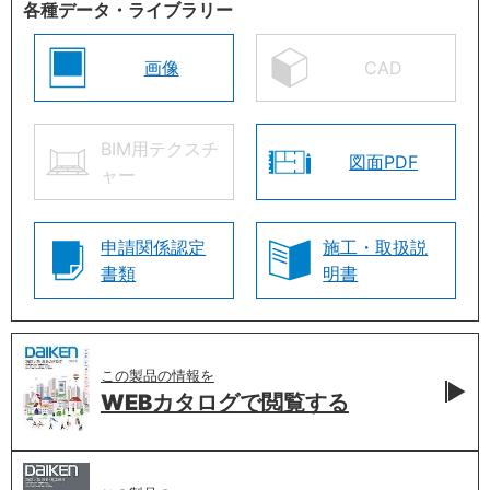
各種データ・ライブラリー
画像
CAD
BIM用テクスチ
図面PDF
ャー
申請関係認定
施工・取扱説
書類
明書
この製品の情報を
WEBカタログで
閲覧する