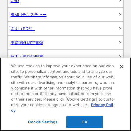
CAD
BIM用テクスチャー
図面（PDF）
申請関係認定書類
施工・取扱説明書
We use cookies to improve your experience on our web
動画
site, to personalize content and ads and to analyze our
traffic. We share information about your use of our web
site with our advertising and analytics partners, who ma
シミュレーションツール
y combine it with other information that you have provi
ded to them or that they have collected from your use
24時間換気システム〈エアスマート〉
of their services. Please click [Cookie Settings] to custo
簡易設計見積ソフト
mize your cookie settings on our website.
Privacy Poli
cy
R&Dセンター環境測定・分析サービス
Cookie Settings
OK
商品マスター申し込み