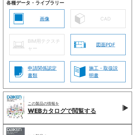
各種データ・ライブラリー
画像
CAD
BIM用テクスチ
図面PDF
ャー
申請関係認定
施工・取扱説
書類
明書
この製品の情報を
WEBカタログで
閲覧する