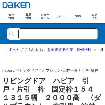
会社
製品
ショー
ログ
SNS
サポート
情報
情報
ルーム
イン
「ずっと ここちいいね」を実現する企業 DAIKEN
建
hapia / リビングドア / オプション･部材一覧 / 引戸･吊戸
リビングドア ハピア 引
戸・片引 枠 固定枠１５４
１３１５幅 ２０００高 〈ダ