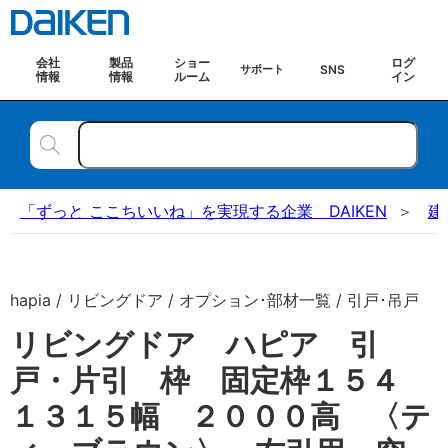
会社
製品
ショー
ログ
SNS
サポート
情報
情報
ルーム
イン
「ずっと ここちいいね」を実現する企業 DAIKEN
建
hapia / リビングドア / オプション･部材一覧 / 引戸･吊戸
リビングドア ハピア 引
戸・片引 枠 固定枠１５４
１３１５幅 ２０００高 〈テ