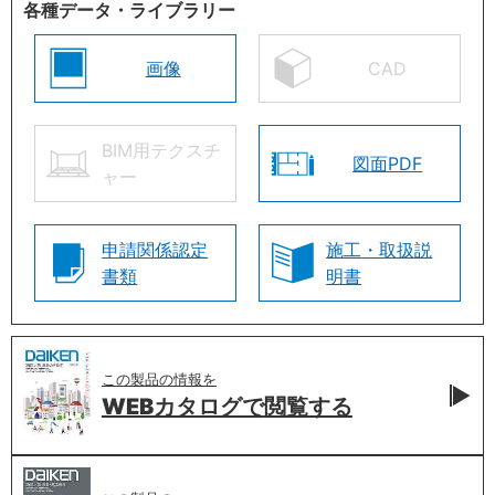
各種データ・ライブラリー
画像
CAD
BIM用テクスチ
図面PDF
ャー
申請関係認定
施工・取扱説
書類
明書
この製品の情報を
WEBカタログで
閲覧する