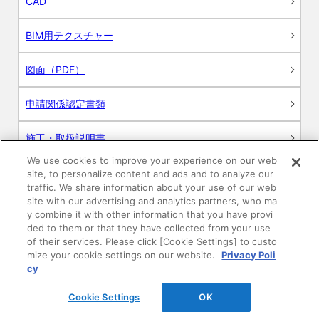
CAD
BIM用テクスチャー
図面（PDF）
申請関係認定書類
施工・取扱説明書
We use cookies to improve your experience on our web
動画
site, to personalize content and ads and to analyze our
traffic. We share information about your use of our web
site with our advertising and analytics partners, who ma
シミュレーションツール
y combine it with other information that you have provi
ded to them or that they have collected from your use
24時間換気システム〈エアスマート〉
of their services. Please click [Cookie Settings] to custo
簡易設計見積ソフト
mize your cookie settings on our website.
Privacy Poli
cy
R&Dセンター環境測定・分析サービス
Cookie Settings
OK
商品マスター申し込み