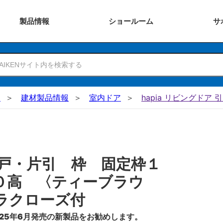
製品
情報
ショー
ルーム
サ
N
建材製品情報
室内ドア
hapia リビングドア 
戸・片引 枠 固定枠１
０高 〈ティーブラウ
ラクローズ付
25年6月発売の新製品をお勧めします。