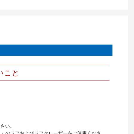
いこと
ださい。
ック）」のドアおよびドアクローザーをご使用くださ