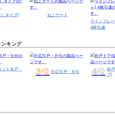
なしタイプ)
ねこゲート
ラインフレー
4枚引違
ランキング
セット吊戸・
折戸
巾広引戸・片引
プ)