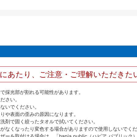
用にあたり、ご注意・ご理解いただきた
撃で採光部が割れる可能性があります。
ください。
しないでください。
反りや表面の歪みの原因になります。
性洗剤で固く絞ったタオルで拭いてください。
艶がなくなったり変色する場合がありますので使用しないでく
を取付ける場合は、「hapia public（ハピア パブリ