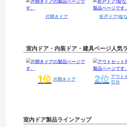
片開きドア
折戸ドア(錠
室内ドア・内装ドア・建具ページ人気
アウト
片開きドア
引分
室内ドア製品ラインアップ