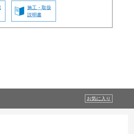
認
施工・取扱
説明書
お気に入り