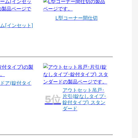
L型コーナー間仕切
ム[インセット]
ドア(錠付タイ
アウトセット吊戸･
片引(錠なしタイプ･
錠付タイプ) スタン
ダード