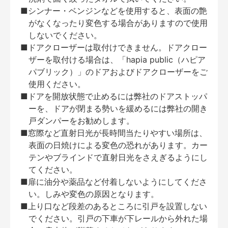
■シンナー・ベンジンなどを使用すると、表面の艶
がなくなったり変色する場合がありますので使用
しないでください。
■ドアクローザーは取付けできません。ドアクロー
ザーを取付ける場合は、「hapia public（ハピア
パブリック）」のドアおよびドアクローザーをご
使用ください。
■ドアを開放状態で止めるには弊社のドアストッパ
ーを、ドアが閉まる勢いを緩めるには弊社の開き
戸ダンパーをお勧めします。
■窓際など直射日光が長時間当たりやすい場所は、
表面の日焼けによる変色の恐れがあります。カー
テンやブラインドで直射日光をさえぎるようにし
てください。
■扉に油分や薬品など付着しないようにしてくださ
い。しみや変色の原因となります。
■上り口など段差のあるところに引戸を設置しない
でください。引戸の下車が下レールから外れた場