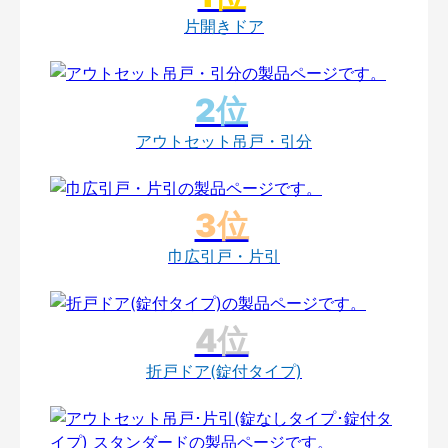
片開きドア
アウトセット吊戸・引分
巾広引戸・片引
折戸ドア(錠付タイプ)