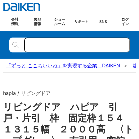
会社
製品
ショー
ログ
SNS
サポート
情報
情報
ルーム
イン
「ずっと ここちいいね」を実現する企業 DAIKEN
建
hapia / リビングドア
リビングドア ハピア 引
戸・片引 枠 固定枠１５４
１３１５幅 ２０００高 〈ト