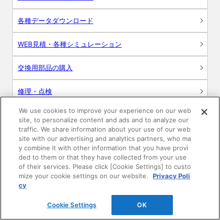
各種データダウンロード
WEB見積・各種シミュレーション
交換用部品の購入
修理・点検
We use cookies to improve your experience on our web
お問い合わせ
site, to personalize content and ads and to analyze our
traffic. We share information about your use of our web
ログイン
site with our advertising and analytics partners, who ma
y combine it with other information that you have provi
ded to them or that they have collected from your use
建築・設計関係者様向けサイト
of their services. Please click [Cookie Settings] to custo
mize your cookie settings on our website.
Privacy Poli
ユーザー登録サービス
cy
Cookie Settings
OK
WEB見積システム