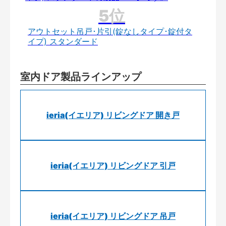
アウトセット吊戸･片引(錠なしタイプ･錠付タ
イプ) スタンダード
室内ドア製品ラインアップ
ieria(イエリア) リビングドア 開き戸
ieria(イエリア) リビングドア 引戸
ieria(イエリア) リビングドア 吊戸