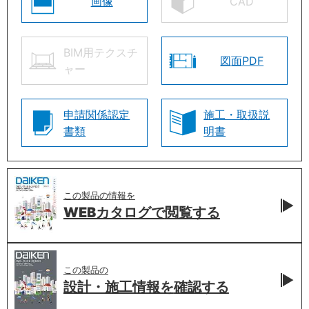
画像
CAD
BIM用テクスチ
図面PDF
ャー
申請関係認定
施工・取扱説
書類
明書
この製品の情報を
WEBカタログで
閲覧する
この製品の
設計・施工情報を
確認する