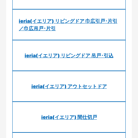
ieria(イエリア) リビングドア 巾広引戸･片引
／巾広吊戸･片引
ieria(イエリア) リビングドア 吊戸･引込
ieria(イエリア) アウトセットドア
ieria(イエリア) 間仕切戸