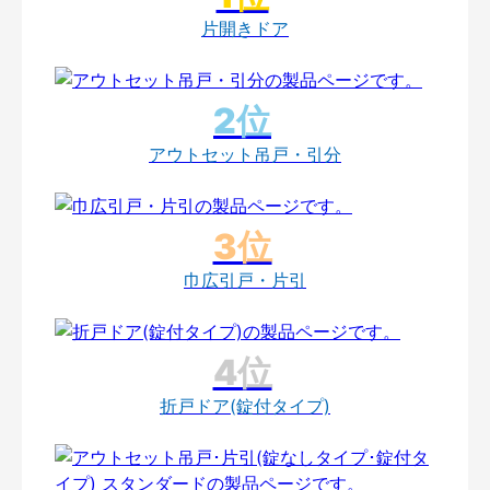
片開きドア
アウトセット吊戸・引分
巾広引戸・片引
折戸ドア(錠付タイプ)