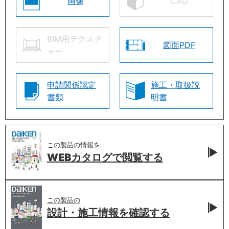
画像
CAD
BIM用テクスチ
図面PDF
ャー
申請関係認定
施工・取扱説
書類
明書
この製品の情報を
WEBカタログで
閲覧する
この製品の
設計・施工情報を
確認する