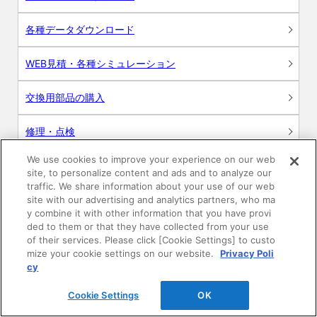
各種データダウンロード
WEB見積・各種シミュレーション
交換用部品の購入
修理・点検
We use cookies to improve your experience on our web
お問い合わせ
site, to personalize content and ads and to analyze our
traffic. We share information about your use of our web
ログイン
site with our advertising and analytics partners, who ma
y combine it with other information that you have provi
ded to them or that they have collected from your use
建築・設計関係者様向けサイト
of their services. Please click [Cookie Settings] to custo
mize your cookie settings on our website.
Privacy Poli
ユーザー登録サービス
cy
Cookie Settings
OK
WEB見積システム