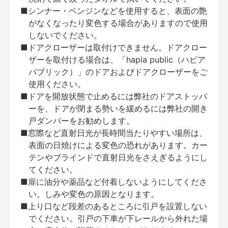
■シンナー・ベンジンなどを使用すると、表面の艶
がなくなったり変色する場合がありますので使用
しないでください。
■ドアクローザーは取付けできません。ドアクロー
ザーを取付ける場合は、「hapia public（ハピア
パブリック）」のドアおよびドアクローザーをご
使用ください。
■ドアを開放状態で止めるには弊社のドアストッパ
ーを、ドアが閉まる勢いを緩めるには弊社の開き
戸ダンパーをお勧めします。
■窓際など直射日光が長時間当たりやすい場所は、
表面の日焼けによる変色の恐れがあります。カー
テンやブラインドで直射日光をさえぎるようにし
てください。
■扉に油分や薬品など付着しないようにしてくださ
い。しみや変色の原因となります。
■上り口など段差のあるところに引戸を設置しない
でください。引戸の下車が下レールから外れた場