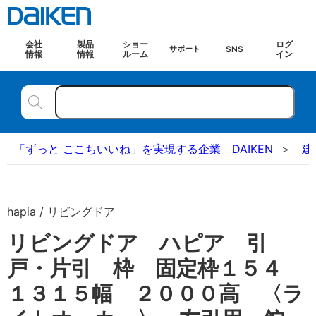
会社
製品
ショー
ログ
SNS
サポート
情報
情報
ルーム
イン
「ずっと ここちいいね」を実現する企業 DAIKEN
建
hapia / リビングドア
リビングドア ハピア 引
戸・片引 枠 固定枠１５４
１３１５幅 ２０００高 〈ラ