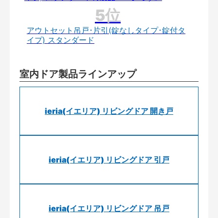
アウトセット吊戸･片引(錠なしタイプ･錠付タ
イプ) スタンダード
室内ドア製品ラインアップ
ieria(イエリア) リビングドア 開き戸
ieria(イエリア) リビングドア 引戸
ieria(イエリア) リビングドア 吊戸