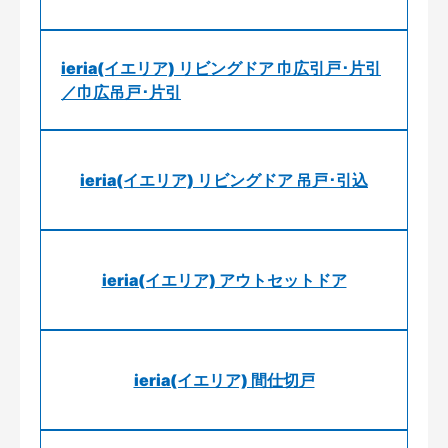
ieria(イエリア) リビングドア 巾広引戸･片引
／巾広吊戸･片引
ieria(イエリア) リビングドア 吊戸･引込
ieria(イエリア) アウトセットドア
ieria(イエリア) 間仕切戸