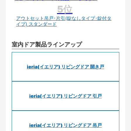
アウトセット吊戸･片引(錠なしタイプ･錠付タ
イプ) スタンダード
室内ドア製品ラインアップ
ieria(イエリア) リビングドア 開き戸
ieria(イエリア) リビングドア 引戸
ieria(イエリア) リビングドア 吊戸