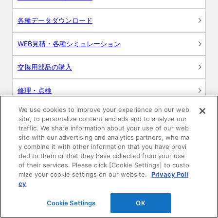
各種データダウンロード
WEB見積・各種シミュレーション
交換用部品の購入
修理・点検
We use cookies to improve your experience on our web
お問い合わせ
site, to personalize content and ads and to analyze our
traffic. We share information about your use of our web
ログイン
site with our advertising and analytics partners, who ma
y combine it with other information that you have provi
ded to them or that they have collected from your use
建築・設計関係者様向けサイト
of their services. Please click [Cookie Settings] to custo
mize your cookie settings on our website.
Privacy Poli
ユーザー登録サービス
cy
Cookie Settings
OK
WEB見積システム