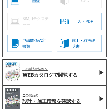
画像
CAD
BIM用テクスチ
図面PDF
ャー
申請関係認定
施工・取扱説
書類
明書
この製品の情報を
WEBカタログで
閲覧する
この製品の
設計・施工情報を
確認する