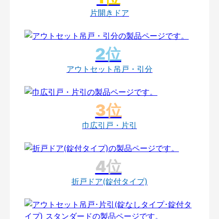
片開きドア
アウトセット吊戸・引分
巾広引戸・片引
折戸ドア(錠付タイプ)