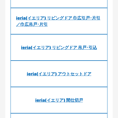
ieria(イエリア) リビングドア 巾広引戸･片引
／巾広吊戸･片引
ieria(イエリア) リビングドア 吊戸･引込
ieria(イエリア) アウトセットドア
ieria(イエリア) 間仕切戸