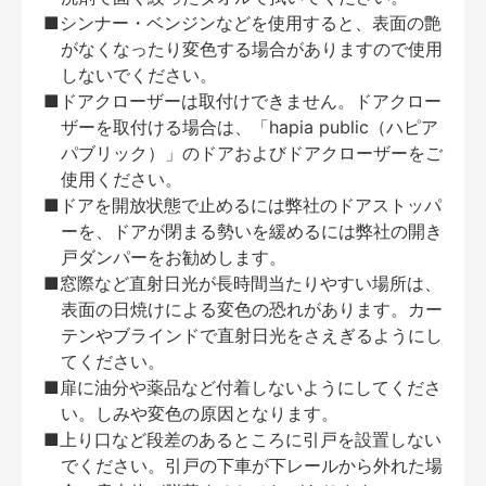
■シンナー・ベンジンなどを使用すると、表面の艶
がなくなったり変色する場合がありますので使用
しないでください。
■ドアクローザーは取付けできません。ドアクロー
ザーを取付ける場合は、「hapia public（ハピア
パブリック）」のドアおよびドアクローザーをご
使用ください。
■ドアを開放状態で止めるには弊社のドアストッパ
ーを、ドアが閉まる勢いを緩めるには弊社の開き
戸ダンパーをお勧めします。
■窓際など直射日光が長時間当たりやすい場所は、
表面の日焼けによる変色の恐れがあります。カー
テンやブラインドで直射日光をさえぎるようにし
てください。
■扉に油分や薬品など付着しないようにしてくださ
い。しみや変色の原因となります。
■上り口など段差のあるところに引戸を設置しない
でください。引戸の下車が下レールから外れた場