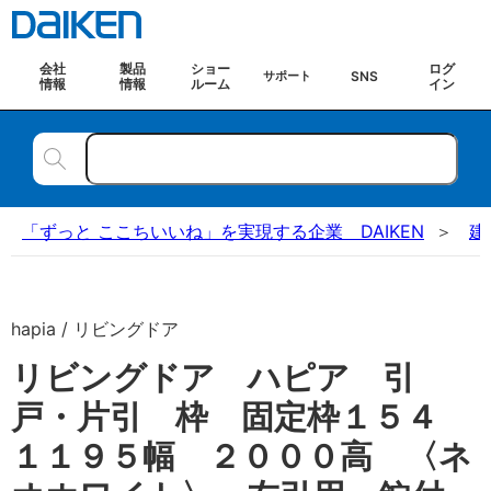
会社
製品
ショー
ログ
SNS
サポート
情報
情報
ルーム
イン
「ずっと ここちいいね」を実現する企業 DAIKEN
建
hapia / リビングドア
リビングドア ハピア 引
戸・片引 枠 固定枠１５４
１１９５幅 ２０００高 〈ネ