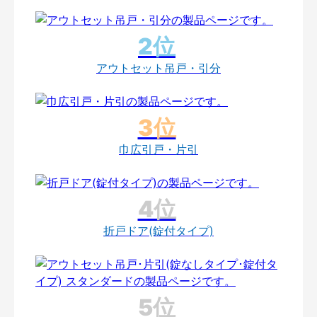
アウトセット吊戸・引分
巾広引戸・片引
折戸ドア(錠付タイプ)