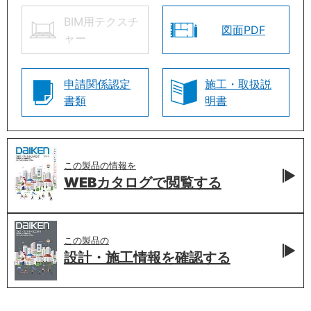
BIM用テクスチ
図面PDF
ャー
申請関係認定
施工・取扱説
書類
明書
この製品の情報を
WEBカタログで
閲覧する
この製品の
設計・施工情報を
確認する