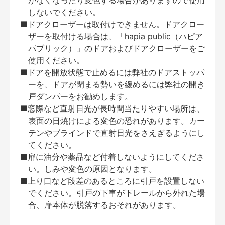
がなくなったり変色する場合がありますので使用
しないでください。
■ドアクローザーは取付けできません。ドアクロー
ザーを取付ける場合は、「hapia public（ハピア
パブリック）」のドアおよびドアクローザーをご
使用ください。
■ドアを開放状態で止めるには弊社のドアストッパ
ーを、ドアが閉まる勢いを緩めるには弊社の開き
戸ダンパーをお勧めします。
■窓際など直射日光が長時間当たりやすい場所は、
表面の日焼けによる変色の恐れがあります。カー
テンやブラインドで直射日光をさえぎるようにし
てください。
■扉に油分や薬品など付着しないようにしてくださ
い。しみや変色の原因となります。
■上り口など段差のあるところに引戸を設置しない
でください。引戸の下車が下レールから外れた場
合、扉本体が脱落するおそれがあります。