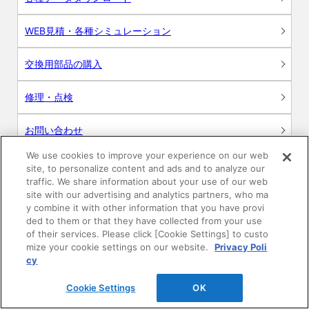
WEB見積・各種シミュレーション
交換用部品の購入
修理・点検
お問い合わせ
We use cookies to improve your experience on our web
ログイン
site, to personalize content and ads and to analyze our
traffic. We share information about your use of our web
建築・設計関係者様向けサイト
site with our advertising and analytics partners, who ma
y combine it with other information that you have provi
ded to them or that they have collected from your use
ユーザー登録サービス
of their services. Please click [Cookie Settings] to custo
mize your cookie settings on our website.
Privacy Poli
WEB見積システム
cy
Cookie Settings
OK
収納プランニングソフト