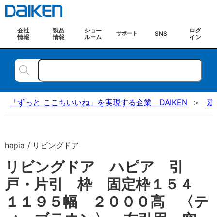
会社
製品
ショー
ログ
SNS
サポート
情報
情報
ルーム
イン
「ずっと ここちいいね」を実現する企業 DAIKEN
建
hapia / リビングドア
リビングドア ハピア 引
戸・片引 枠 固定枠１５４
１１９５幅 ２０００高 〈テ