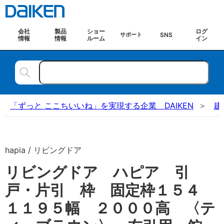
会社
製品
ショー
ログ
SNS
サポート
情報
情報
ルーム
イン
「ずっと ここちいいね」を実現する企業 DAIKEN
建
hapia / リビングドア
リビングドア ハピア 引
戸・片引 枠 固定枠１５４
１１９５幅 ２０００高 〈テ