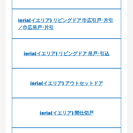
ieria(イエリア) リビングドア 巾広引戸･片引
／巾広吊戸･片引
ieria(イエリア) リビングドア 吊戸･引込
ieria(イエリア) アウトセットドア
ieria(イエリア) 間仕切戸