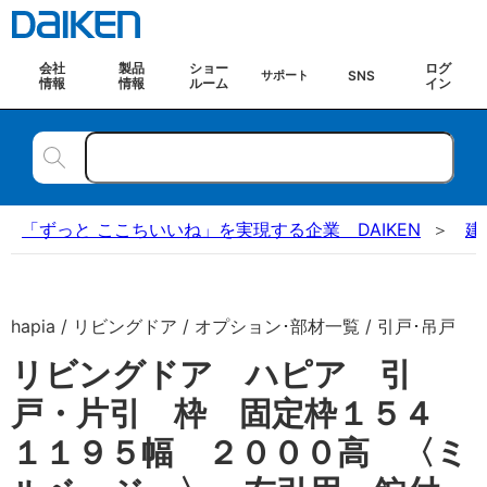
会社
製品
ショー
ログ
SNS
サポート
情報
情報
ルーム
イン
「ずっと ここちいいね」を実現する企業 DAIKEN
建
hapia / リビングドア / オプション･部材一覧 / 引戸･吊戸
リビングドア ハピア 引
戸・片引 枠 固定枠１５４
１１９５幅 ２０００高 〈ミ