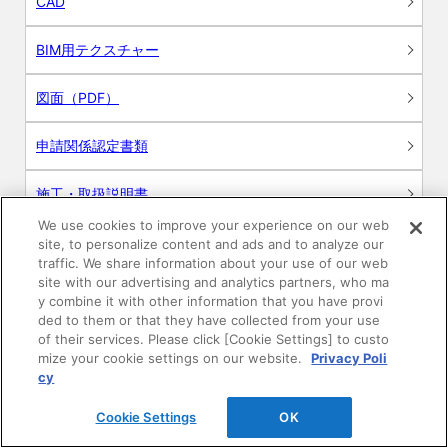
CAD
BIM用テクスチャー
図面（PDF）
申請関係認定書類
施工・取扱説明書
We use cookies to improve your experience on our web
動画
site, to personalize content and ads and to analyze our
traffic. We share information about your use of our web
site with our advertising and analytics partners, who ma
シミュレーションツール
y combine it with other information that you have provi
ded to them or that they have collected from your use
24時間換気システム〈エアスマート〉
of their services. Please click [Cookie Settings] to custo
簡易設計見積ソフト
mize your cookie settings on our website.
Privacy Poli
cy
R&Dセンター環境測定・分析サービス
Cookie Settings
OK
商品マスター申し込み