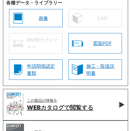
各種データ・ライブラリー
画像
CAD
BIM用テクスチ
図面PDF
ャー
申請関係認定
施工・取扱説
書類
明書
この製品の情報を
WEBカタログで
閲覧する