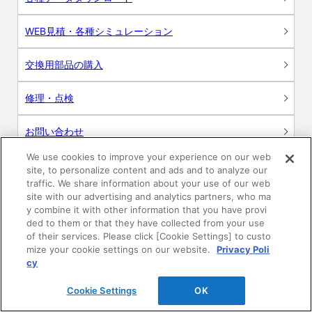
WEB見積・各種シミュレーション
交換用部品の購入
修理・点検
お問い合わせ
We use cookies to improve your experience on our web
ログイン
site, to personalize content and ads and to analyze our
traffic. We share information about your use of our web
建築・設計関係者様向けサイト
site with our advertising and analytics partners, who ma
y combine it with other information that you have provi
ded to them or that they have collected from your use
ユーザー登録サービス
of their services. Please click [Cookie Settings] to custo
mize your cookie settings on our website.
Privacy Poli
WEB見積システム
cy
Cookie Settings
OK
収納プランニングソフト