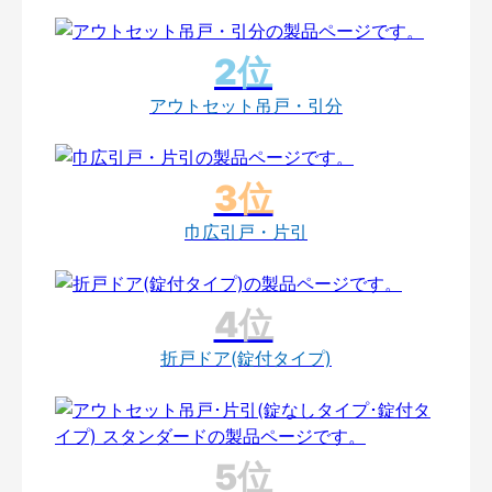
アウトセット吊戸・引分
巾広引戸・片引
折戸ドア(錠付タイプ)