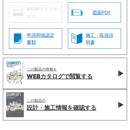
BIM用テクスチ
図面PDF
ャー
申請関係認定
施工・取扱説
書類
明書
この製品の情報を
WEBカタログで
閲覧する
この製品の
設計・施工情報を
確認する