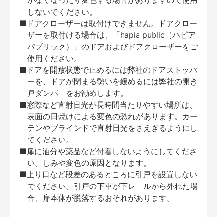
がなくなったり変色する場合がありますので使用
しないでください。
■ドアクローザーは取付けできません。ドアクロー
ザーを取付ける場合は、「hapia public（ハピア
パブリック）」のドアおよびドアクローザーをご
使用ください。
■ドアを開放状態で止めるには弊社のドアストッパ
ーを、ドアが閉まる勢いを緩めるには弊社の開き
戸ダンパーをお勧めします。
■窓際など直射日光が長時間当たりやすい場所は、
表面の日焼けによる変色の恐れがあります。カー
テンやブラインドで直射日光をさえぎるようにし
てください。
■扉に油分や薬品など付着しないようにしてくださ
い。しみや変色の原因となります。
■上り口など段差のあるところに引戸を設置しない
でください。引戸の下車が下レールから外れた場
合、扉本体が脱落するおそれがあります。