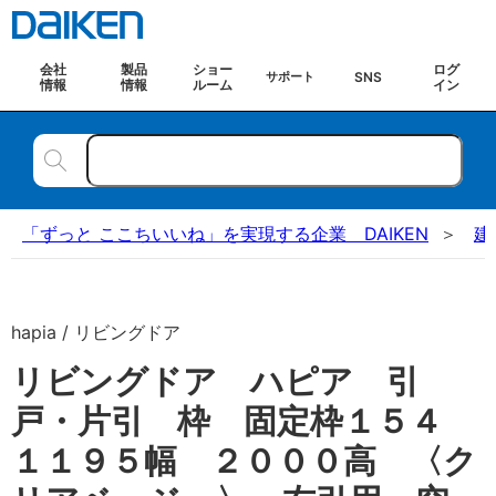
会社
製品
ショー
ログ
SNS
サポート
情報
情報
ルーム
イン
「ずっと ここちいいね」を実現する企業 DAIKEN
建
hapia / リビングドア
リビングドア ハピア 引
戸・片引 枠 固定枠１５４
１１９５幅 ２０００高 〈ク