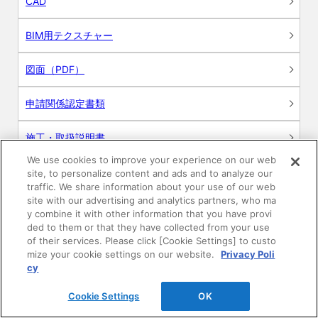
CAD
BIM用テクスチャー
図面（PDF）
申請関係認定書類
施工・取扱説明書
We use cookies to improve your experience on our web
動画
site, to personalize content and ads and to analyze our
traffic. We share information about your use of our web
site with our advertising and analytics partners, who ma
シミュレーションツール
y combine it with other information that you have provi
ded to them or that they have collected from your use
24時間換気システム〈エアスマート〉
of their services. Please click [Cookie Settings] to custo
簡易設計見積ソフト
mize your cookie settings on our website.
Privacy Poli
cy
R&Dセンター環境測定・分析サービス
Cookie Settings
OK
商品マスター申し込み