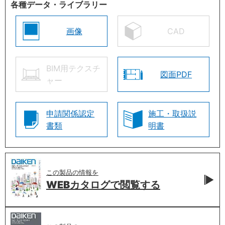
各種データ・ライブラリー
画像
CAD
BIM用テクスチ
図面PDF
ャー
申請関係認定
施工・取扱説
書類
明書
この製品の情報を
WEBカタログで
閲覧する