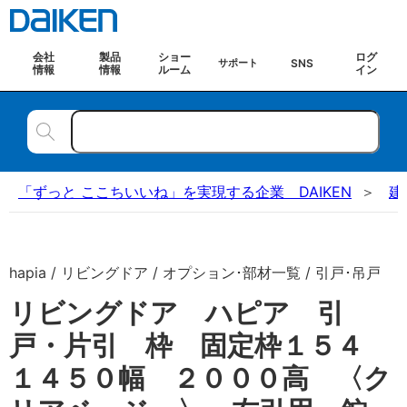
会社
製品
ショー
ログ
SNS
サポート
情報
情報
ルーム
イン
「ずっと ここちいいね」を実現する企業 DAIKEN
建
hapia / リビングドア / オプション･部材一覧 / 引戸･吊戸
リビングドア ハピア 引
戸・片引 枠 固定枠１５４
１４５０幅 ２０００高 〈ク