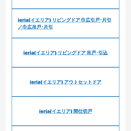
ieria(イエリア) リビングドア 巾広引戸･片引
／巾広吊戸･片引
ieria(イエリア) リビングドア 吊戸･引込
ieria(イエリア) アウトセットドア
ieria(イエリア) 間仕切戸