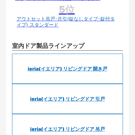
アウトセット吊戸･片引(錠なしタイプ･錠付タ
イプ) スタンダード
室内ドア製品ラインアップ
ieria(イエリア) リビングドア 開き戸
ieria(イエリア) リビングドア 引戸
ieria(イエリア) リビングドア 吊戸