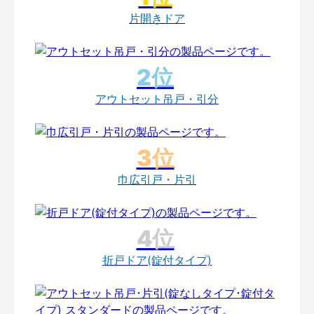
片開きドア
アウトセット吊戸・引分
巾広引戸・片引
折戸ドア(錠付タイプ)