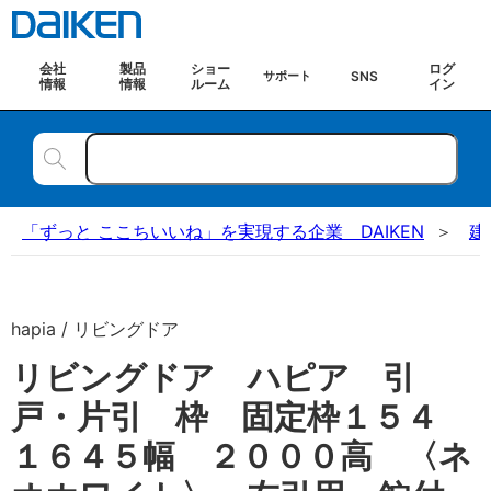
会社
製品
ショー
ログ
SNS
サポート
情報
情報
ルーム
イン
「ずっと ここちいいね」を実現する企業 DAIKEN
建
hapia / リビングドア
リビングドア ハピア 引
戸・片引 枠 固定枠１５４
１６４５幅 ２０００高 〈ネ