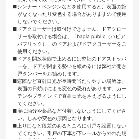
■シンナー・ベンジンなどを使用すると、表面の艶
がなくなったり変色する場合がありますので使用
しないでください。
■ドアクローザーは取付けできません。ドアクロー
ザーを取付ける場合は、「hapia public（ハピア
パブリック）」のドアおよびドアクローザーをご
使用ください。
■ドアを開放状態で止めるには弊社のドアストッパ
ーを、ドアが閉まる勢いを緩めるには弊社の開き
戸ダンパーをお勧めします。
■窓際など直射日光が長時間当たりやすい場所は、
表面の日焼けによる変色の恐れがあります。カー
テンやブラインドで直射日光をさえぎるようにし
てください。
■扉に油分や薬品など付着しないようにしてくださ
い。しみや変色の原因となります。
■上り口など段差のあるところに引戸を設置しない
でください。引戸の下車が下レールから外れた場