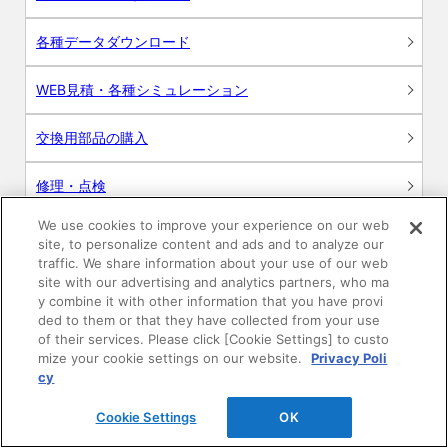
各種データダウンロード
WEB見積・各種シミュレーション
交換用部品の購入
修理・点検
We use cookies to improve your experience on our web
お問い合わせ
site, to personalize content and ads and to analyze our
traffic. We share information about your use of our web
ログイン
site with our advertising and analytics partners, who ma
y combine it with other information that you have provi
ded to them or that they have collected from your use
建築・設計関係者様向けサイト
of their services. Please click [Cookie Settings] to custo
mize your cookie settings on our website.
Privacy Poli
ユーザー登録サービス
cy
Cookie Settings
OK
WEB見積システム