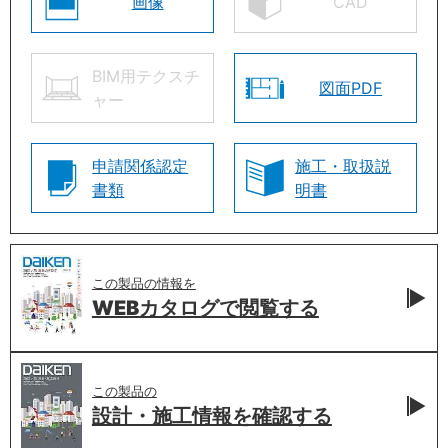
画像
CAD
BIM用テクスチ
図面PDF
ャー
申請関係認定
施工・取扱説
書類
明書
この製品の情報を
WEBカタログで
閲覧する
この製品の
設計・施工情報を
確認する