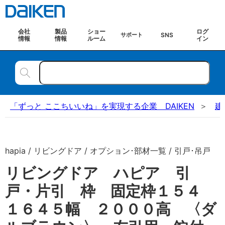
会社
製品
ショー
ログ
SNS
サポート
情報
情報
ルーム
イン
「ずっと ここちいいね」を実現する企業 DAIKEN
建
hapia / リビングドア / オプション･部材一覧 / 引戸･吊戸
リビングドア ハピア 引
戸・片引 枠 固定枠１５４
１６４５幅 ２０００高 〈ダ