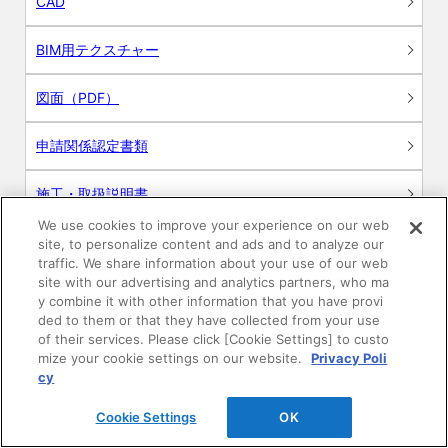
CAD
BIM用テクスチャー
図面（PDF）
申請関係認定書類
施工・取扱説明書
We use cookies to improve your experience on our web
動画
site, to personalize content and ads and to analyze our
traffic. We share information about your use of our web
site with our advertising and analytics partners, who ma
シミュレーションツール
y combine it with other information that you have provi
ded to them or that they have collected from your use
24時間換気システム〈エアスマート〉
of their services. Please click [Cookie Settings] to custo
簡易設計見積ソフト
mize your cookie settings on our website.
Privacy Poli
cy
R&Dセンター環境測定・分析サービス
Cookie Settings
OK
商品マスター申し込み