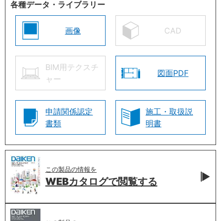
各種データ・ライブラリー
画像
CAD
BIM用テクスチ
図面PDF
ャー
申請関係認定
施工・取扱説
書類
明書
この製品の情報を
WEBカタログで
閲覧する