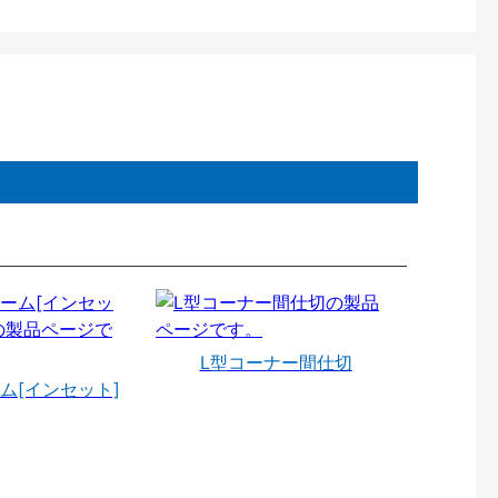
L型コーナー間仕切
ム[インセット]