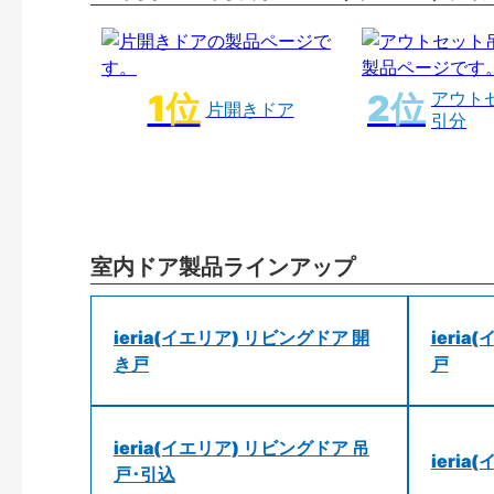
アウト
片開きドア
引分
室内ドア製品ラインアップ
ieria(イエリア) リビングドア 開
ieri
き戸
戸
ieria(イエリア) リビングドア 吊
ieri
戸･引込