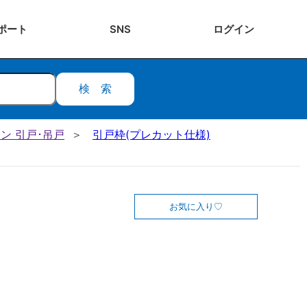
ポート
SNS
ログ
イン
検索
ン 引戸･吊戸
引戸枠(プレカット仕様)
お気に入り