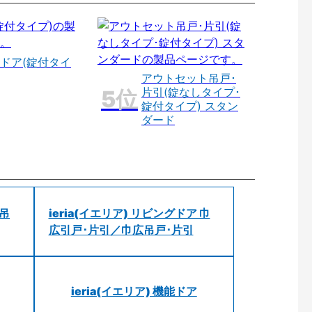
ドア(錠付タイ
アウトセット吊戸･
片引(錠なしタイプ･
錠付タイプ) スタン
ダード
 吊
ieria(イエリア) リビングドア 巾
広引戸･片引／巾広吊戸･片引
ieria(イエリア) 機能ドア