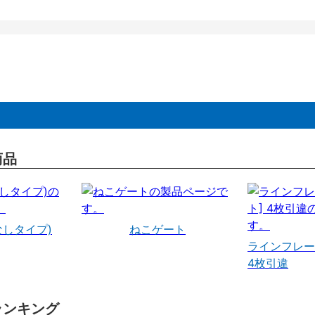
商品
なしタイプ)
ねこゲート
ラインフレー
4枚引違
ランキング