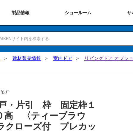
製品
情報
ショー
ルーム
サ
N
建材製品情報
室内ドア
リビングドア オプショ
･吊戸
戸・片引 枠 固定枠１
０高 〈ティーブラウ
ラクローズ付 プレカッ