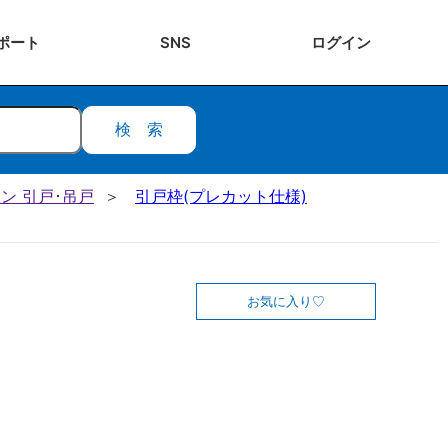
ポート
SNS
ログ
イン
検索
ン 引戸･吊戸
引戸枠(プレカット仕様)
お気に入り