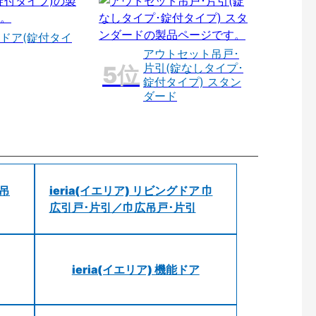
ドア(錠付タイ
アウトセット吊戸･
片引(錠なしタイプ･
錠付タイプ) スタン
ダード
 吊
ieria(イエリア) リビングドア 巾
広引戸･片引／巾広吊戸･片引
ieria(イエリア) 機能ドア