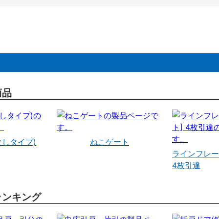
商品
なしタイプ)
ねこゲート
ラインフレー
4枚引違
ランキング