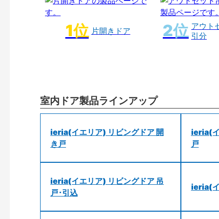
アウト
片開きドア
引分
室内ドア製品ラインアップ
ieria(イエリア) リビングドア 開
ieri
き戸
戸
ieria(イエリア) リビングドア 吊
ieri
戸･引込