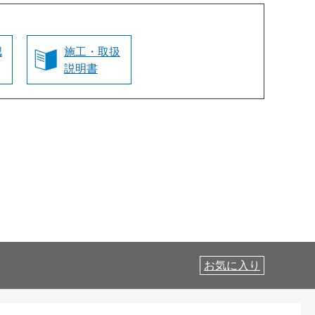
認
施工・取扱
説明書
お気に入り