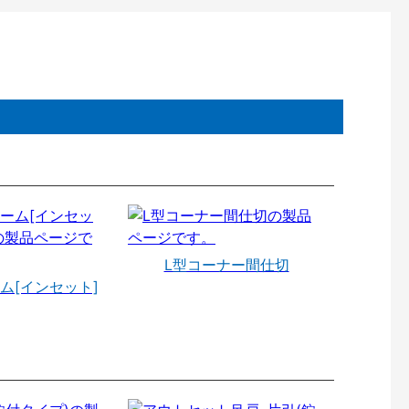
L型コーナー間仕切
ム[インセット]