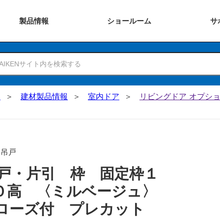
製品
情報
ショー
ルーム
サ
N
建材製品情報
室内ドア
リビングドア オプショ
･吊戸
戸・片引 枠 固定枠１
０高 〈ミルベージュ〉
ローズ付 プレカット