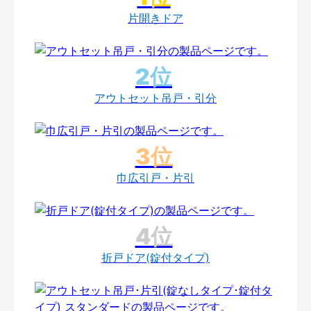
片開きドア
アウトセット吊戸・引分
巾広引戸・片引
折戸ドア(錠付タイプ)