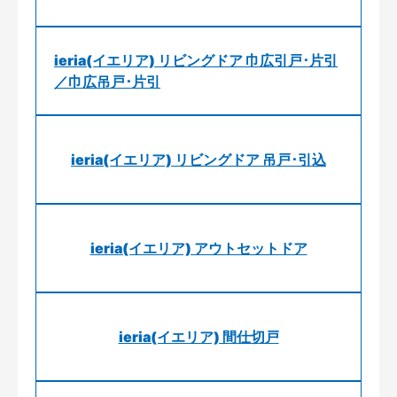
ieria(イエリア) リビングドア 巾広引戸･片引
／巾広吊戸･片引
ieria(イエリア) リビングドア 吊戸･引込
ieria(イエリア) アウトセットドア
ieria(イエリア) 間仕切戸