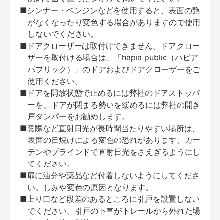
■シンナー・ベンジンなどを使用すると、表面の艶
がなくなったり変色する場合がありますので使用
しないでください。
■ドアクローザーは取付けできません。ドアクロー
ザーを取付ける場合は、「hapia public（ハピア
パブリック）」のドアおよびドアクローザーをご
使用ください。
■ドアを開放状態で止めるには弊社のドアストッパ
ーを、ドアが閉まる勢いを緩めるには弊社の開き
戸ダンパーをお勧めします。
■窓際など直射日光が長時間当たりやすい場所は、
表面の日焼けによる変色の恐れがあります。カー
テンやブラインドで直射日光をさえぎるようにし
てください。
■扉に油分や薬品など付着しないようにしてくださ
い。しみや変色の原因となります。
■上り口など段差のあるところに引戸を設置しない
でください。引戸の下車が下レールから外れた場