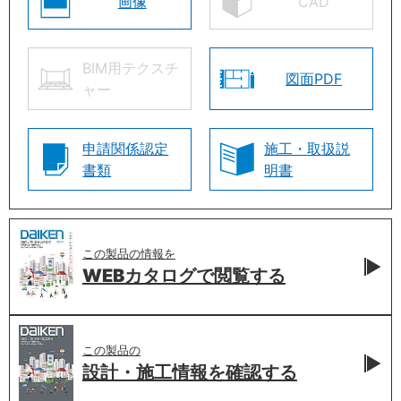
画像
CAD
BIM用テクスチ
図面PDF
ャー
申請関係認定
施工・取扱説
書類
明書
この製品の情報を
WEBカタログで
閲覧する
この製品の
設計・施工情報を
確認する