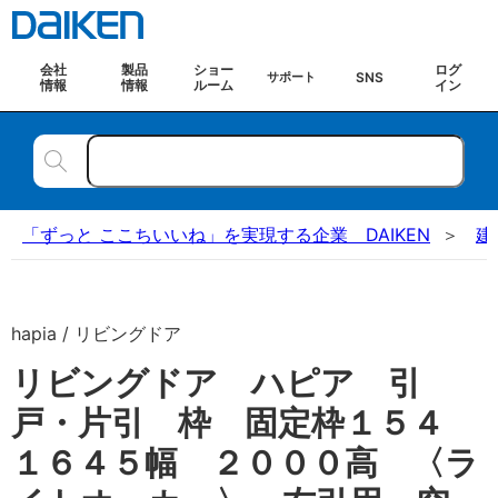
会社
製品
ショー
ログ
SNS
サポート
情報
情報
ルーム
イン
「ずっと ここちいいね」を実現する企業 DAIKEN
建
hapia / リビングドア
リビングドア ハピア 引
戸・片引 枠 固定枠１５４
１６４５幅 ２０００高 〈ラ