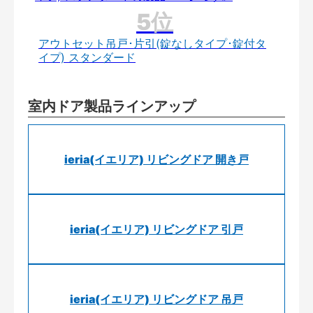
アウトセット吊戸･片引(錠なしタイプ･錠付タ
イプ) スタンダード
室内ドア製品ラインアップ
ieria(イエリア) リビングドア 開き戸
ieria(イエリア) リビングドア 引戸
ieria(イエリア) リビングドア 吊戸