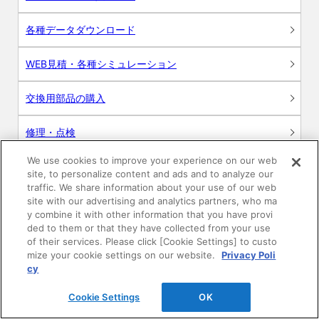
各種データダウンロード
WEB見積・各種シミュレーション
交換用部品の購入
修理・点検
We use cookies to improve your experience on our web
お問い合わせ
site, to personalize content and ads and to analyze our
traffic. We share information about your use of our web
ログイン
site with our advertising and analytics partners, who ma
y combine it with other information that you have provi
ded to them or that they have collected from your use
建築・設計関係者様向けサイト
of their services. Please click [Cookie Settings] to custo
mize your cookie settings on our website.
Privacy Poli
ユーザー登録サービス
cy
Cookie Settings
OK
WEB見積システム