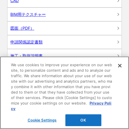
CAD
BIM用テクスチャー
図面（PDF）
申請関係認定書類
施工・取扱説明書
We use cookies to improve your experience on our web
動画
site, to personalize content and ads and to analyze our
traffic. We share information about your use of our web
site with our advertising and analytics partners, who ma
シミュレーションツール
y combine it with other information that you have provi
ded to them or that they have collected from your use
24時間換気システム〈エアスマート〉
of their services. Please click [Cookie Settings] to custo
簡易設計見積ソフト
mize your cookie settings on our website.
Privacy Poli
cy
R&Dセンター環境測定・分析サービス
Cookie Settings
OK
商品マスター申し込み