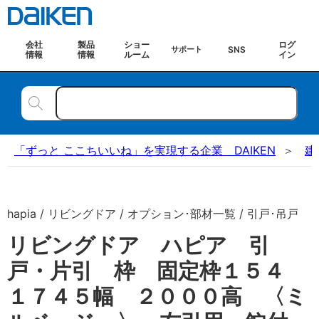
会社
製品
ショー
ログ
SNS
サポート
情報
情報
ルーム
イン
「ずっと ここちいいね」を実現する企業 DAIKEN
建
hapia / リビングドア / オプション･部材一覧 / 引戸･吊戸
リビングドア ハピア 引
戸・片引 枠 固定枠１５４
１７４５幅 ２０００高 〈ミ