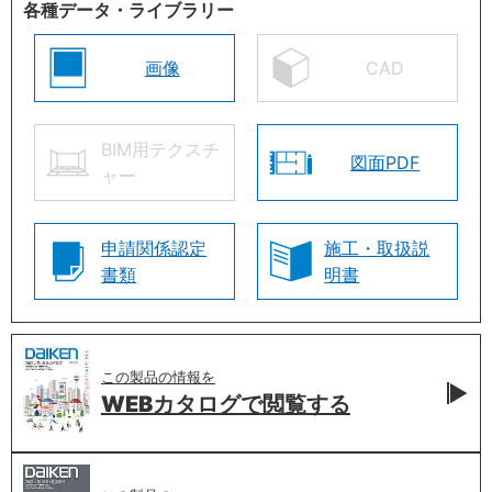
各種データ・ライブラリー
画像
CAD
BIM用テクスチ
図面PDF
ャー
申請関係認定
施工・取扱説
書類
明書
この製品の情報を
WEBカタログで
閲覧する