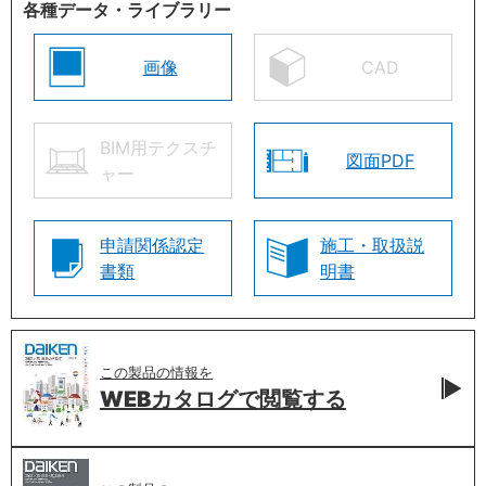
各種データ・ライブラリー
画像
CAD
BIM用テクスチ
図面PDF
ャー
申請関係認定
施工・取扱説
書類
明書
この製品の情報を
WEBカタログで
閲覧する