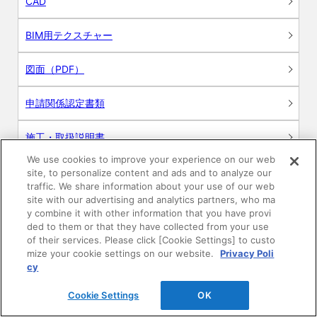
CAD
BIM用テクスチャー
図面（PDF）
申請関係認定書類
施工・取扱説明書
We use cookies to improve your experience on our web
動画
site, to personalize content and ads and to analyze our
traffic. We share information about your use of our web
site with our advertising and analytics partners, who ma
シミュレーションツール
y combine it with other information that you have provi
ded to them or that they have collected from your use
24時間換気システム〈エアスマート〉
of their services. Please click [Cookie Settings] to custo
簡易設計見積ソフト
mize your cookie settings on our website.
Privacy Poli
cy
R&Dセンター環境測定・分析サービス
Cookie Settings
OK
商品マスター申し込み