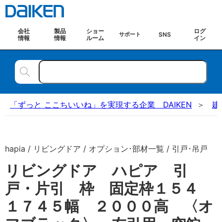
会社
製品
ショー
ログ
SNS
サポート
情報
情報
ルーム
イン
「ずっと ここちいいね」を実現する企業 DAIKEN
建
hapia / リビングドア / オプション･部材一覧 / 引戸･吊戸
リビングドア ハピア 引
戸・片引 枠 固定枠１５４
１７４５幅 ２０００高 〈オ