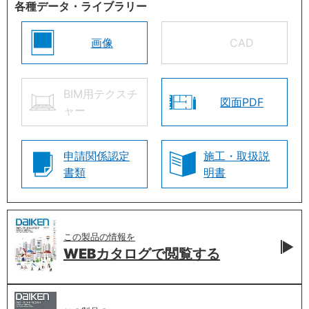
各種データ・ライブラリー
画像
CAD
BIM用テクスチ
図面PDF
ャー
申請関係認定
施工・取扱説
書類
明書
この製品の情報を
WEBカタログで
閲覧する