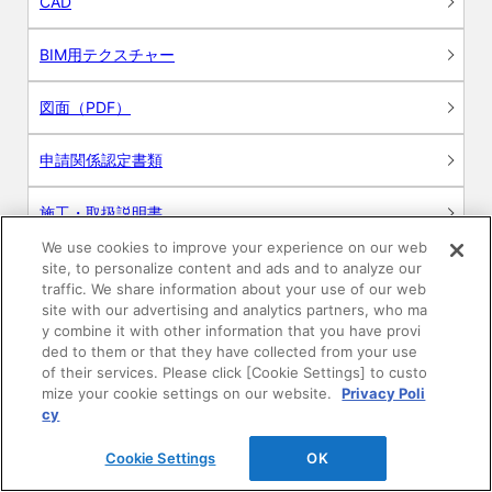
CAD
BIM用テクスチャー
図面（PDF）
申請関係認定書類
施工・取扱説明書
We use cookies to improve your experience on our web
動画
site, to personalize content and ads and to analyze our
traffic. We share information about your use of our web
site with our advertising and analytics partners, who ma
シミュレーションツール
y combine it with other information that you have provi
ded to them or that they have collected from your use
24時間換気システム〈エアスマート〉
of their services. Please click [Cookie Settings] to custo
簡易設計見積ソフト
mize your cookie settings on our website.
Privacy Poli
cy
R&Dセンター環境測定・分析サービス
Cookie Settings
OK
商品マスター申し込み