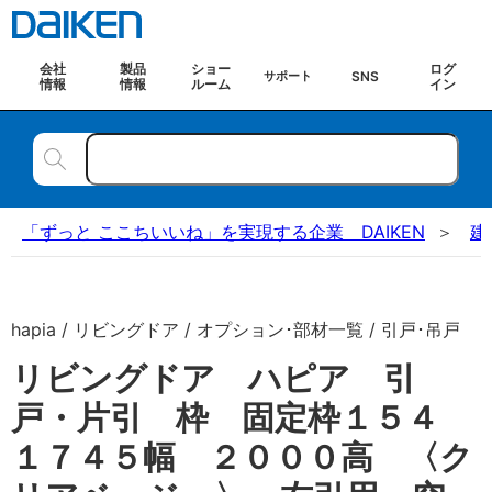
会社
製品
ショー
ログ
SNS
サポート
情報
情報
ルーム
イン
「ずっと ここちいいね」を実現する企業 DAIKEN
建
hapia / リビングドア / オプション･部材一覧 / 引戸･吊戸
リビングドア ハピア 引
戸・片引 枠 固定枠１５４
１７４５幅 ２０００高 〈ク