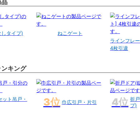
商品
なしタイプ)
ねこゲート
ラインフレー
4枚引違
ランキング
セット吊戸・
折戸
巾広引戸・片引
プ)