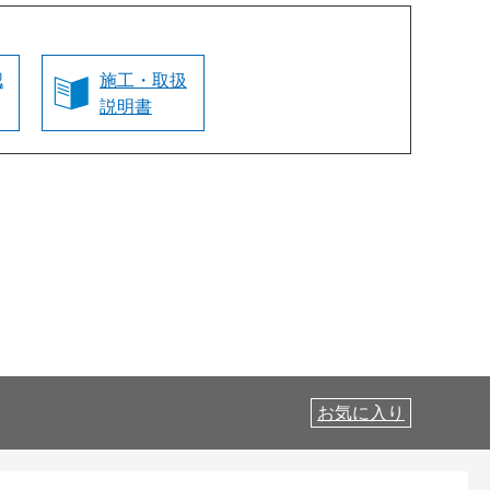
認
施工・取扱
説明書
お気に入り