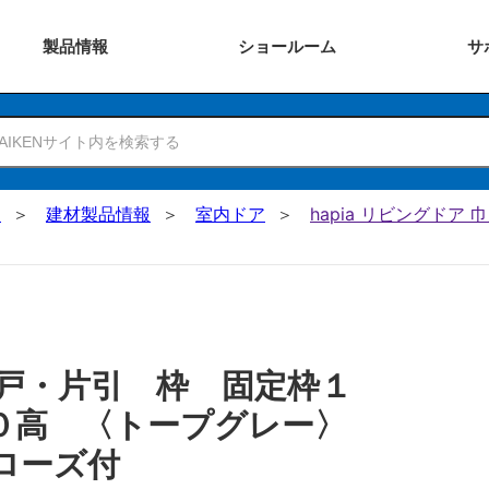
製品
情報
ショー
ルーム
サ
N
建材製品情報
室内ドア
hapia リビングドア
戸・片引 枠 固定枠１
０高 〈トープグレー〉
ローズ付