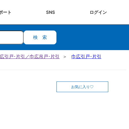
ポート
SNS
ログ
イン
検索
 巾広引戸･片引／巾広吊戸･片引
巾広引戸･片引
お気に入り