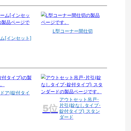
L型コーナー間仕切
ム[インセット]
ドア(錠付タイ
アウトセット吊戸･
片引(錠なしタイプ･
錠付タイプ) スタン
ダード