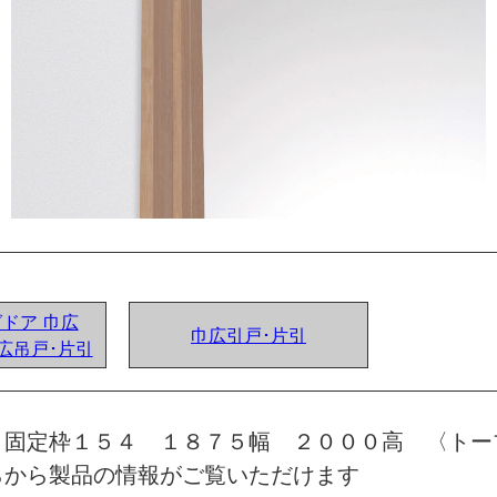
グドア 巾広
巾広引戸･片引
広吊戸･片引
 固定枠１５４ １８７５幅 ２０００高 〈トー
らから製品の情報がご覧いただけます