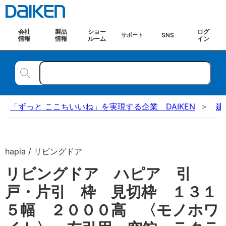
会社
製品
ショー
ログ
SNS
サポート
情報
情報
ルーム
イン
「ずっと ここちいいね」を実現する企業 DAIKEN
建
hapia / リビングドア
リビングドア ハピア 引
戸・片引 枠 見切枠 １３１
５幅 ２０００高 〈モノホワ