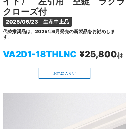
イト〉 左引用 空錠 ラクラ
クローズ付
2025/06/23　生産中止品
代替推奨品は、2025年6月発売の新製品をお勧めしま
す。
VA2D1-18THLNC
¥25,800
梱
お気に入り