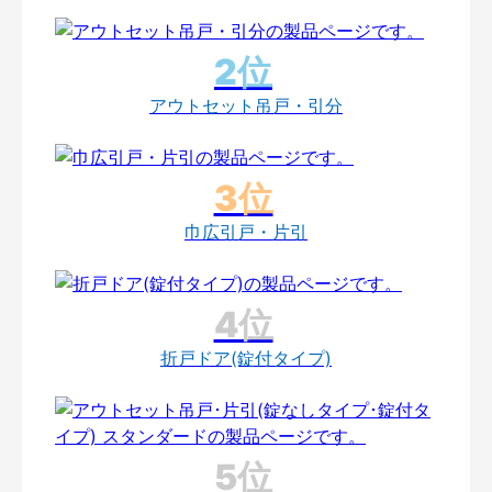
アウトセット吊戸・引分
巾広引戸・片引
折戸ドア(錠付タイプ)