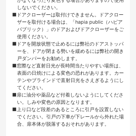
がなくなったり変色する場合がありますので使用
しないでください。
■ドアクローザーは取付けできません。ドアクロー
ザーを取付ける場合は、「hapia public（ハピア
パブリック）」のドアおよびドアクローザーをご
使用ください。
■ドアを開放状態で止めるには弊社のドアストッパ
ーを、ドアが閉まる勢いを緩めるには弊社の開き
戸ダンパーをお勧めします。
■窓際など直射日光が長時間当たりやすい場所は、
表面の日焼けによる変色の恐れがあります。カー
テンやブラインドで直射日光をさえぎるようにし
てください。
■扉に油分や薬品など付着しないようにしてくださ
い。しみや変色の原因となります。
■上り口など段差のあるところに引戸を設置しない
でください。引戸の下車が下レールから外れた場
合、扉本体が脱落するおそれがあります。