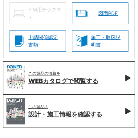
BIM用テクスチ
図面PDF
ャー
申請関係認定
施工・取扱説
書類
明書
この製品の情報を
WEBカタログで
閲覧する
この製品の
設計・施工情報を
確認する