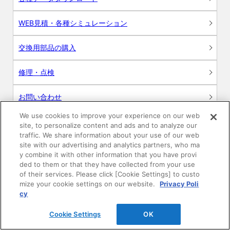
WEB見積・各種シミュレーション
交換用部品の購入
修理・点検
お問い合わせ
We use cookies to improve your experience on our web
ログイン
site, to personalize content and ads and to analyze our
traffic. We share information about your use of our web
建築・設計関係者様向けサイト
site with our advertising and analytics partners, who ma
y combine it with other information that you have provi
ded to them or that they have collected from your use
ユーザー登録サービス
of their services. Please click [Cookie Settings] to custo
mize your cookie settings on our website.
Privacy Poli
WEB見積システム
cy
Cookie Settings
OK
収納プランニングソフト